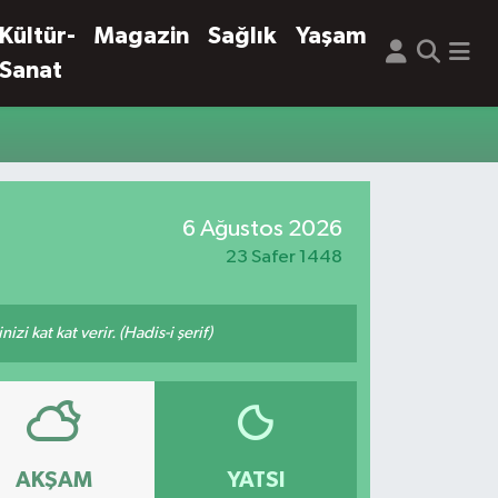
Kültür-
Magazin
Sağlık
Yaşam
Sanat
6 Ağustos 2026
23 Safer 1448
i kat kat verir. (Hadis-i şerif)
AKŞAM
YATSI