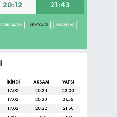
20:12
21:43
SARICAKAYA
SEYİTGAZİ
SİVRİHİSAR
I
İKINDI
AKŞAM
YATSI
17:02
20:24
22:00
17:02
20:23
21:59
17:02
20:22
21:58