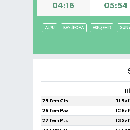
04:16
05:54
ALPU
BEYLİKOVA
ESKİŞEHİR
GÜN
H
25 Tem Cts
11 Sa
26 Tem Paz
12 Sa
27 Tem Pts
13 Sa