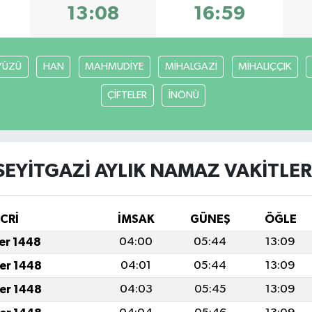
13:08
16:59
YÜZÜ
HAN
MAHMUDİYE
MİHALGAZİ
MİHALIÇÇIK
ÇİFTELER
İNÖNÜ
SEYİTGAZİ AYLIK NAMAZ VAKITLER
İCRİ
İMSAK
GÜNEŞ
ÖĞLE
fer 1448
04:00
05:44
13:09
fer 1448
04:01
05:44
13:09
fer 1448
04:03
05:45
13:09