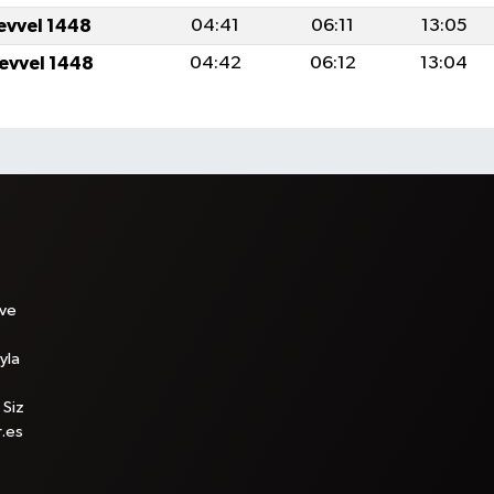
levvel 1448
04:41
06:11
13:05
levvel 1448
04:42
06:12
13:04
 ve
yla
 Siz
r.es