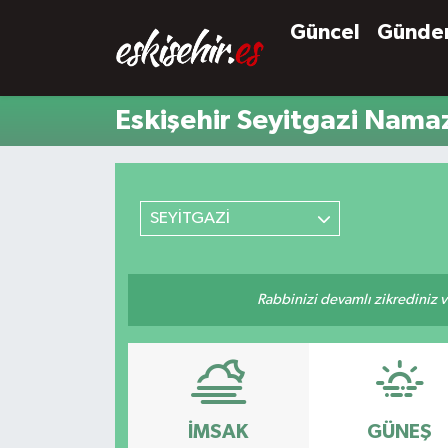
Güncel
Günd
Eskişehir Seyitgazi Namaz
SEYİTGAZİ
Rabbinizi devamlı zikrediniz ve
İMSAK
GÜNEŞ