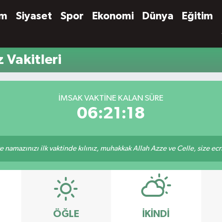
em
Siyaset
Spor
Ekonomi
Dünya
Eğitim
 Vakitleri
İMSAK VAKTINE KALAN SÜRE
06:21:18
 namazınızı ilk vaktinde kılınız, muhakkak Allah Azze ve Celle, size ecriniz
ÖĞLE
İKINDI