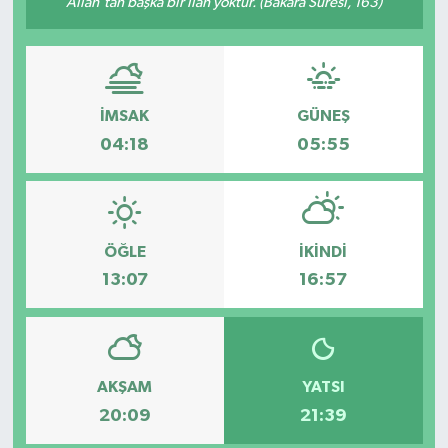
Allah'tan başka bir ilâh yoktur. (Bakara Sûresi, 163)
İMSAK
GÜNEŞ
04:18
05:55
ÖĞLE
İKINDI
13:07
16:57
AKŞAM
YATSI
20:09
21:39