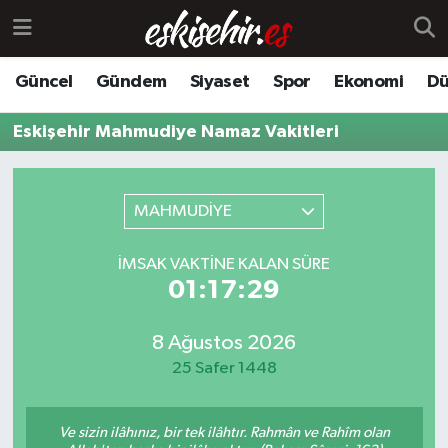
Güncel
Gündem
Siyaset
Spor
Ekonomi
Dü
Eskişehir Mahmudiye Namaz Vakitleri
MAHMUDİYE
İMSAK VAKTINE KALAN SÜRE
01:17:29
8 Ağustos 2026
25 Safer 1448
Ve sizin ilâhınız, bir tek ilâhtır. Rahmân ve Rahîm olan