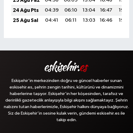
23 Ağu Paz
04:38
06:09
13:04
16:48
19:49
24 Ağu Pts
04:39
06:10
13:04
16:47
19:48
25 Ağu Sal
04:41
06:11
13:03
16:46
19:46
Eskişehir'in merkezinden doğru ve güncel haberler sunan
eskisehir.es, şehrin zengin tarihini, kültürünü ve dinamizmini
haberlerine taşıyor. Eskişehir'in her köşesinden, tarafsız ve
derinlikli gazetecilik anlayışıyla bilgi akışını sağlamaktayız. Şehrin
nabzını tutan haberlerimizle, Eskişehir halkını dünyaya bağlıyoruz.
Siz de Eskişehir'in sesine kulak verin, gündemi eskisehir.es ile
takip edin.