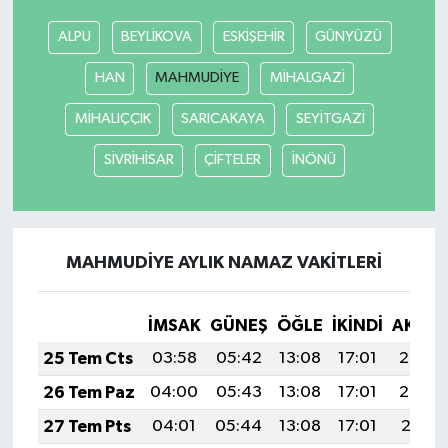
ALPU
BEYLİKOVA
ESKİŞEHİR
GÜNYÜZÜ
HAN
MAHMUDİYE
MİHALGAZİ
MİHALIÇÇIK
SARICAKAYA
SEYİTGAZİ
SİVRİHİSAR
ÇİFTELER
İNÖNÜ
MAHMUDİYE AYLIK NAMAZ VAKITLERI
İMSAK
GÜNEŞ
ÖĞLE
İKINDI
AKŞA
25 Tem Cts
03:58
05:42
13:08
17:01
20:23
26 Tem Paz
04:00
05:43
13:08
17:01
20:22
27 Tem Pts
04:01
05:44
13:08
17:01
20:21