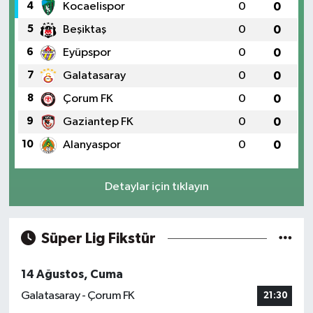
4
Kocaelispor
0
0
5
Beşiktaş
0
0
6
Eyüpspor
0
0
7
Galatasaray
0
0
8
Çorum FK
0
0
9
Gaziantep FK
0
0
10
Alanyaspor
0
0
Detaylar için tıklayın
Süper Lig Fikstür
14 Ağustos, Cuma
Galatasaray - Çorum FK
21:30