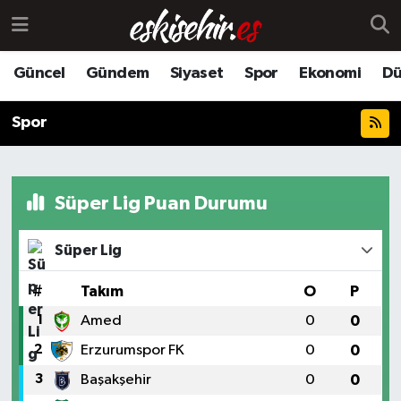
Güncel
Gündem
Siyaset
Spor
Ekonomi
Dü
Spor
Süper Lig Puan Durumu
Süper Lig
#
Takım
O
P
1
Amed
0
0
2
Erzurumspor FK
0
0
3
Başakşehir
0
0