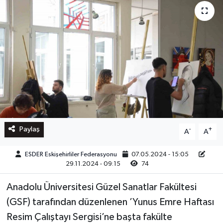
Paylaş
-
+
A
A
ESDER Eskişehirliler Federasyonu
07.05.2024 - 15:05
29.11.2024 - 09:15
74
Anadolu Üniversitesi Güzel Sanatlar Fakültesi
(GSF) tarafından düzenlenen ’Yunus Emre Haftası
Resim Çalıştayı Sergisi’ne başta fakülte