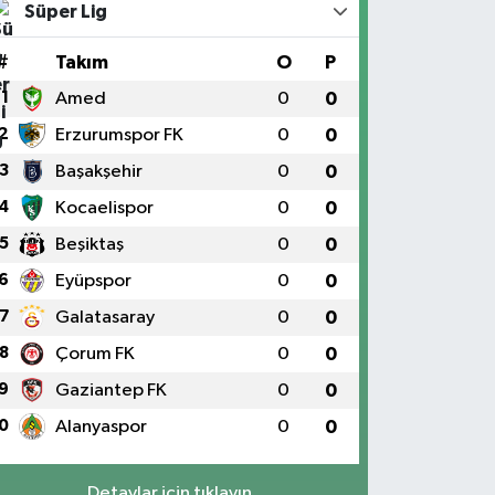
Süper Lig
#
Takım
O
P
1
Amed
0
0
2
Erzurumspor FK
0
0
3
Başakşehir
0
0
4
Kocaelispor
0
0
5
Beşiktaş
0
0
6
Eyüpspor
0
0
7
Galatasaray
0
0
8
Çorum FK
0
0
9
Gaziantep FK
0
0
0
Alanyaspor
0
0
Detaylar için tıklayın