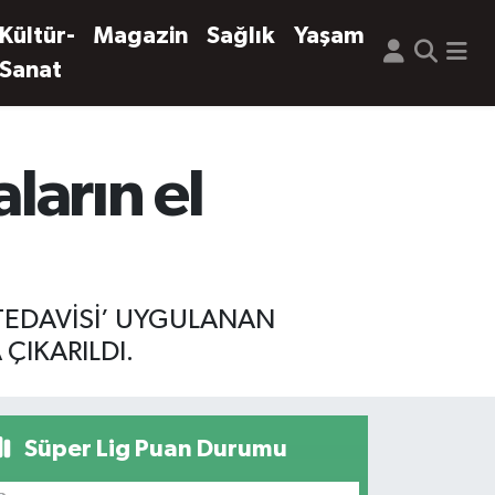
Kültür-
Magazin
Sağlık
Yaşam
Sanat
ların el
 TEDAVİSİ’ UYGULANAN
 ÇIKARILDI.
Süper Lig Puan Durumu