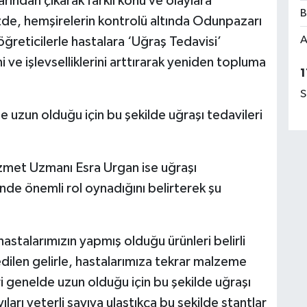
arından çıkarak farklı konu ve olaylara
B
zde, hemşirelerin kontrolü altında Odunpazarı
A
ğreticilerle hastalara ‘Uğraş Tedavisi’
 ve işlevselliklerini arttırarak yeniden topluma
1
S
e uzun olduğu için bu şekilde uğraşı tedavileri
izmet Uzmanı Esra Urgan ise uğraşı
inde önemli rol oynadığını belirterek şu
astalarımızın yapmış olduğu ürünleri belirli
edilen gelirle, hastalarımıza tekrar malzeme
ri genelde uzun olduğu için bu şekilde uğraşı
ları yeterli sayıya ulaştıkça bu şekilde stantlar