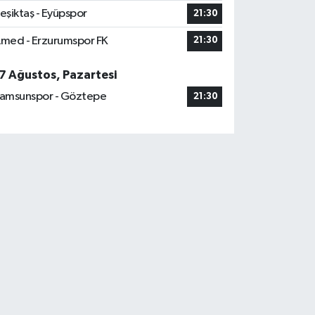
eşiktaş - Eyüpspor
21:30
med - Erzurumspor FK
21:30
7 Ağustos, Pazartesi
amsunspor - Göztepe
21:30