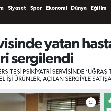
em
Siyaset
Spor
Ekonomi
Dünya
Eğitim
visinde yatan hasta
i sergilendi
SİTESİ PSİKİYATRİ SERVİSİNDE ‘UĞRAŞ
L İŞİ ÜRÜNLER, AÇILAN SERGİYLE SATIŞA