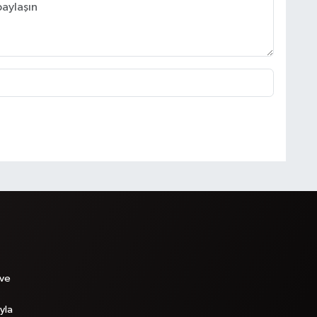
 ve
yla