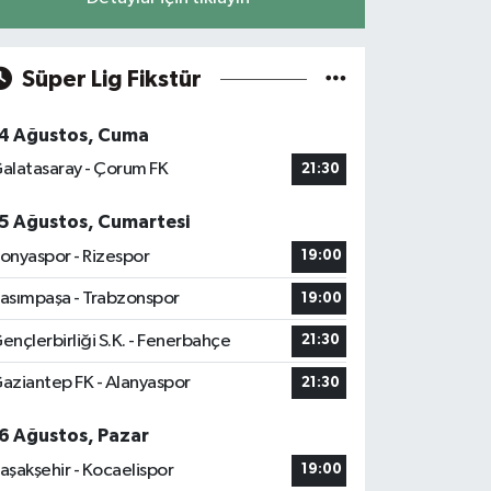
Süper Lig Fikstür
4 Ağustos, Cuma
alatasaray - Çorum FK
21:30
5 Ağustos, Cumartesi
onyaspor - Rizespor
19:00
asımpaşa - Trabzonspor
19:00
ençlerbirliği S.K. - Fenerbahçe
21:30
aziantep FK - Alanyaspor
21:30
6 Ağustos, Pazar
aşakşehir - Kocaelispor
19:00