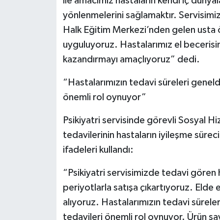
ile amacımız hastaların kendi iç dünyal
yönlenmelerini sağlamaktır. Servisimi
Halk Eğitim Merkezi’nden gelen usta ö
uyguluyoruz. Hastalarımız el becerisini
kazandırmayı amaçlıyoruz” dedi.
“Hastalarımızın tedavi süreleri geneld
önemli rol oynuyor”
Psikiyatri servisinde görevli Sosyal H
tedavilerinin hastaların iyileşme sürec
ifadeleri kullandı:
“Psikiyatri servisimizde tedavi gören h
periyotlarla satışa çıkartıyoruz. Elde 
alıyoruz. Hastalarımızın tedavi sürele
tedavileri önemli rol oynuyor. Ürün sayı