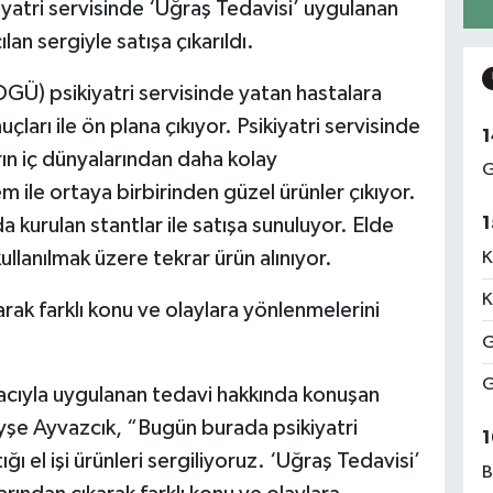
yatri servisinde ‘Uğraş Tedavisi’ uygulanan
çılan sergiyle satışa çıkarıldı.
GÜ) psikiyatri servisinde yatan hastalara
ları ile ön plana çıkıyor. Psikiyatri servisinde
1
arın iç dünyalarından daha kolay
G
 ile ortaya birbirinden güzel ürünler çıkıyor.
1
a kurulan stantlar ile satışa sunuluyor. Elde
kullanılmak üzere tekrar ürün alınıyor.
K
K
rak farklı konu ve olaylara yönlenmelerini
G
G
acıyla uygulanan tedavi hakkında konuşan
Ayşe Ayvazcık, “Bugün burada psikiyatri
1
ı el işi ürünleri sergiliyoruz. ‘Uğraş Tedavisi’
B