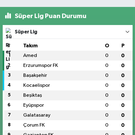
Süper Lig Puan Durumu
Süper Lig
#
Takım
O
P
1
Amed
0
0
2
Erzurumspor FK
0
0
3
Başakşehir
0
0
4
Kocaelispor
0
0
5
Beşiktaş
0
0
6
Eyüpspor
0
0
7
Galatasaray
0
0
8
Çorum FK
0
0
9