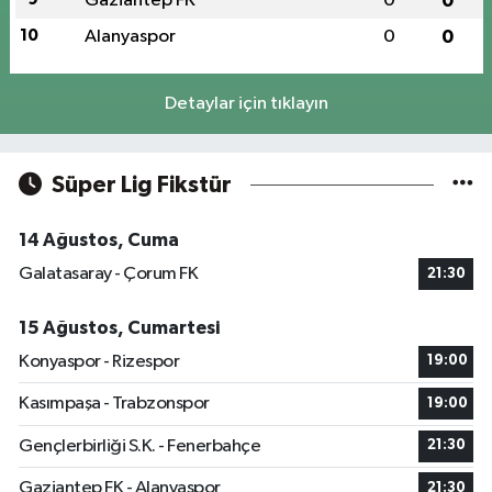
Gaziantep FK
0
0
10
Alanyaspor
0
0
Detaylar için tıklayın
Süper Lig Fikstür
14 Ağustos, Cuma
Galatasaray - Çorum FK
21:30
15 Ağustos, Cumartesi
Konyaspor - Rizespor
19:00
Kasımpaşa - Trabzonspor
19:00
Gençlerbirliği S.K. - Fenerbahçe
21:30
Gaziantep FK - Alanyaspor
21:30