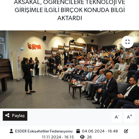
AKSAKAL, ÖĞRENCİLERE TEKNOLOJİ VE
GİRİŞİMLE İLGİLİ BİRÇOK KONUDA BİLGİ
AKTARDI
Paylaş
-
+
A
A
ESDER Eskişehirliler Federasyonu
04.06.2024 - 16:48
11.11.2024 - 16:15
26