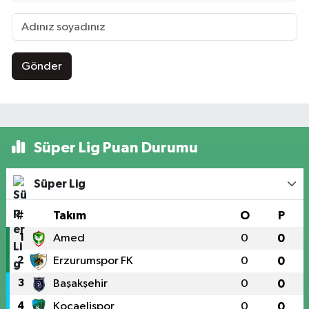
Gönder
Süper Lig Puan Durumu
Süper Lig
#
Takım
O
P
1
Amed
0
0
2
Erzurumspor FK
0
0
3
Başakşehir
0
0
4
Kocaelispor
0
0