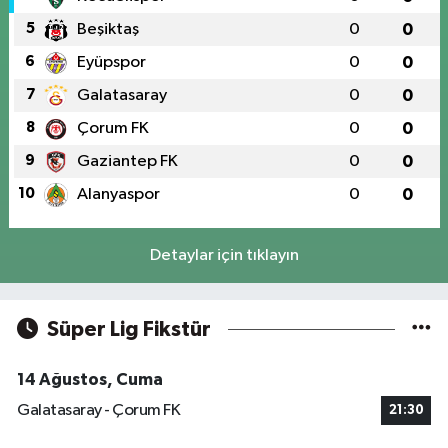
5
Beşiktaş
0
0
6
Eyüpspor
0
0
7
Galatasaray
0
0
8
Çorum FK
0
0
9
Gaziantep FK
0
0
10
Alanyaspor
0
0
Detaylar için tıklayın
Süper Lig Fikstür
14 Ağustos, Cuma
Galatasaray - Çorum FK
21:30