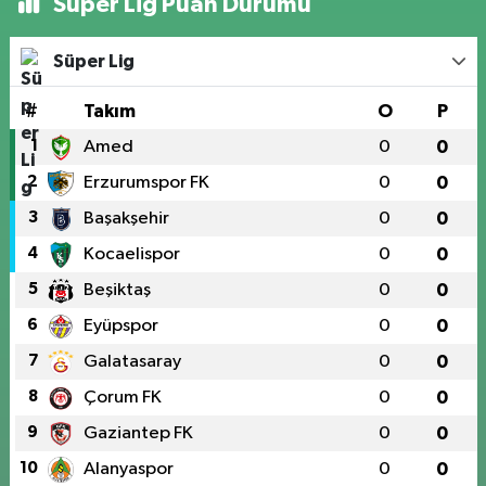
Süper Lig Puan Durumu
Süper Lig
#
Takım
O
P
1
Amed
0
0
2
Erzurumspor FK
0
0
3
Başakşehir
0
0
4
Kocaelispor
0
0
5
Beşiktaş
0
0
6
Eyüpspor
0
0
7
Galatasaray
0
0
8
Çorum FK
0
0
9
Gaziantep FK
0
0
10
Alanyaspor
0
0