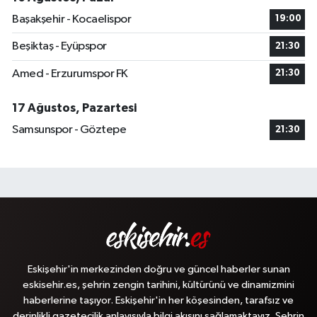
Başakşehir - Kocaelispor
19:00
Beşiktaş - Eyüpspor
21:30
Amed - Erzurumspor FK
21:30
17 Ağustos, Pazartesi
Samsunspor - Göztepe
21:30
Eskişehir'in merkezinden doğru ve güncel haberler sunan
eskisehir.es, şehrin zengin tarihini, kültürünü ve dinamizmini
haberlerine taşıyor. Eskişehir'in her köşesinden, tarafsız ve
derinlikli gazetecilik anlayışıyla bilgi akışını sağlamaktayız. Şehrin