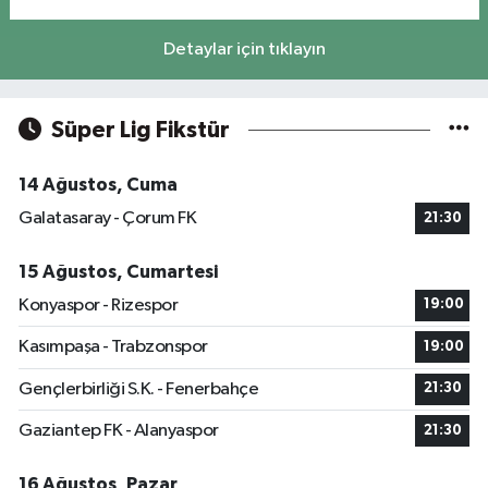
Detaylar için tıklayın
Süper Lig Fikstür
14 Ağustos, Cuma
Galatasaray - Çorum FK
21:30
15 Ağustos, Cumartesi
Konyaspor - Rizespor
19:00
Kasımpaşa - Trabzonspor
19:00
Gençlerbirliği S.K. - Fenerbahçe
21:30
Gaziantep FK - Alanyaspor
21:30
16 Ağustos, Pazar