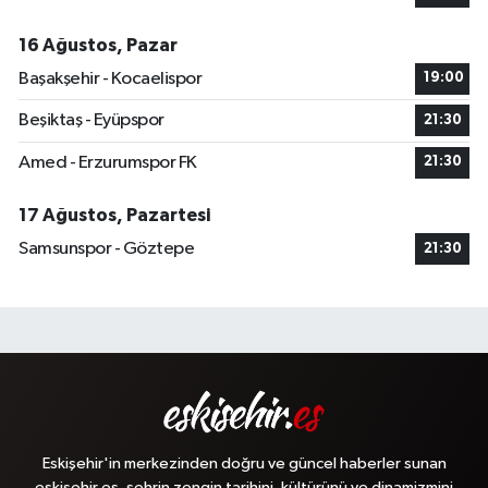
16 Ağustos, Pazar
Başakşehir - Kocaelispor
19:00
Beşiktaş - Eyüpspor
21:30
Amed - Erzurumspor FK
21:30
17 Ağustos, Pazartesi
Samsunspor - Göztepe
21:30
Eskişehir'in merkezinden doğru ve güncel haberler sunan
eskisehir.es, şehrin zengin tarihini, kültürünü ve dinamizmini