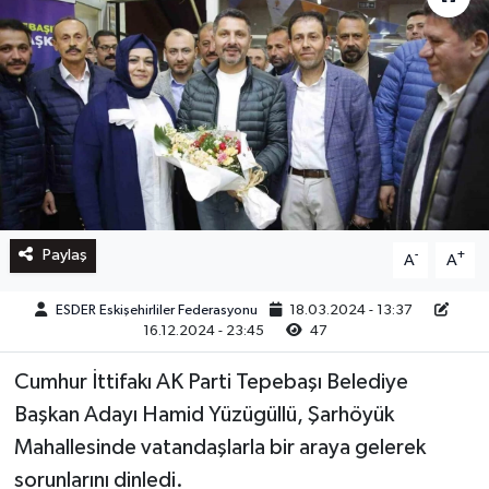
Paylaş
-
+
A
A
ESDER Eskişehirliler Federasyonu
18.03.2024 - 13:37
16.12.2024 - 23:45
47
Cumhur İttifakı AK Parti Tepebaşı Belediye
Başkan Adayı Hamid Yüzügüllü, Şarhöyük
Mahallesinde vatandaşlarla bir araya gelerek
sorunlarını dinledi.