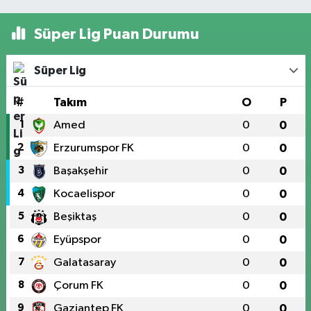
Süper Lig Puan Durumu
Süper Lig
#
Takım
O
P
1
Amed
0
0
2
Erzurumspor FK
0
0
3
Başakşehir
0
0
4
Kocaelispor
0
0
5
Beşiktaş
0
0
6
Eyüpspor
0
0
7
Galatasaray
0
0
8
Çorum FK
0
0
9
Gaziantep FK
0
0