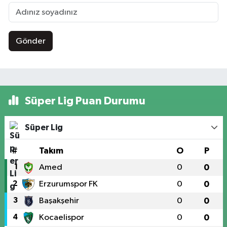
Gönder
Süper Lig Puan Durumu
Süper Lig
#
Takım
O
P
1
Amed
0
0
2
Erzurumspor FK
0
0
3
Başakşehir
0
0
4
Kocaelispor
0
0