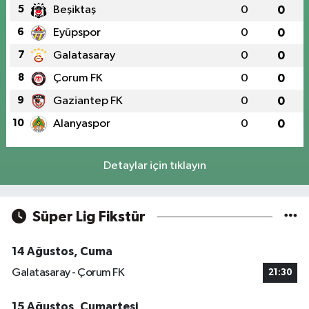
5
Beşiktaş
0
0
6
Eyüpspor
0
0
7
Galatasaray
0
0
8
Çorum FK
0
0
9
Gaziantep FK
0
0
10
Alanyaspor
0
0
Detaylar için tıklayın
Süper Lig Fikstür
14 Ağustos, Cuma
Galatasaray - Çorum FK
21:30
15 Ağustos, Cumartesi