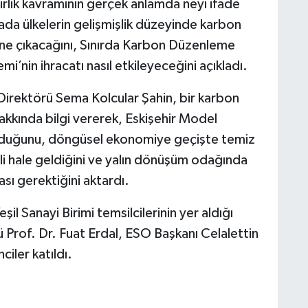
lirlik kavramının gerçek anlamda neyi ifade
mada ülkelerin gelişmişlik düzeyinde karbon
 öne çıkacağını, Sınırda Karbon Düzenleme
i’nin ihracatı nasıl etkileyeceğini açıkladı.
irektörü Sema Kolcular Şahin, bir karbon
akkında bilgi vererek, Eskişehir Model
 olduğunu, döngüsel ekonomiye geçişte temiz
i hale geldiğini ve yalın dönüşüm odağında
sı gerektiğini aktardı.
şil Sanayi Birimi temsilcilerinin yer aldığı
 Prof. Dr. Fuat Erdal, ESO Başkanı Celalettin
iler katıldı.