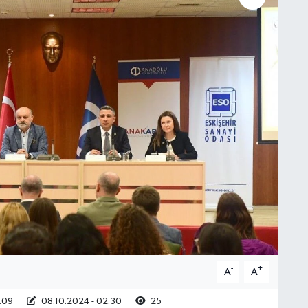
-
+
A
A
0:09
08.10.2024 - 02:30
25