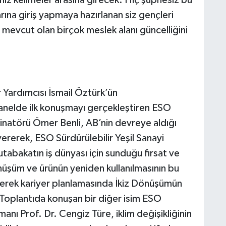
ımız kelimeler arasına girecek. Hiç şüphesiz bu
ına giriş yapmaya hazırlanan siz gençleri
 mevcut olan birçok meslek alanı güncelliğini
 Yardımcısı İsmail Öztürk’ün
anelde ilk konuşmayı gerçekleştiren ESO
dinatörü Ömer Benli, AB’nin devreye aldığı
vererek, ESO Sürdürülebilir Yeşil Sanayi
 Mutabakatın iş dünyası için sunduğu fırsat ve
üşüm ve ürünün yeniden kullanılmasının bu
erek kariyer planlamasında İkiz Dönüşümün
 Toplantıda konuşan bir diğer isim ESO
manı Prof. Dr. Cengiz Türe, iklim değişikliğinin