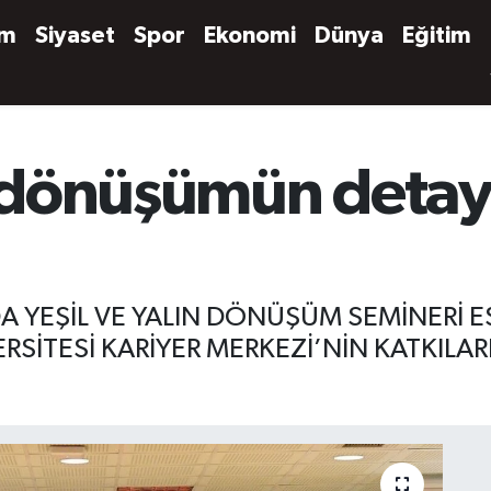
em
Siyaset
Spor
Ekonomi
Dünya
Eğitim
n dönüşümün detayl
 YEŞİL VE YALIN DÖNÜŞÜM SEMİNERİ ES
SİTESİ KARİYER MERKEZİ’NİN KATKILAR