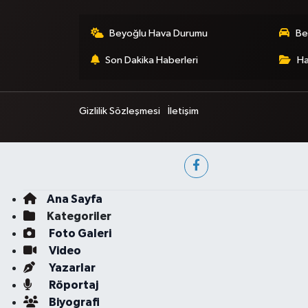
Beyoğlu Hava Durumu
Be
Son Dakika Haberleri
Ha
Gizlilik Sözleşmesi
İletişim
Ana Sayfa
Kategoriler
Foto Galeri
Video
Yazarlar
Röportaj
Biyografi