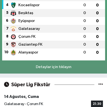
4
Kocaelispor
0
0
5
Beşiktaş
0
0
6
Eyüpspor
0
0
7
Galatasaray
0
0
8
Çorum FK
0
0
9
Gaziantep FK
0
0
10
Alanyaspor
0
0
Detaylar için tıklayın
Süper Lig Fikstür
14 Ağustos, Cuma
Galatasaray - Çorum FK
21:30