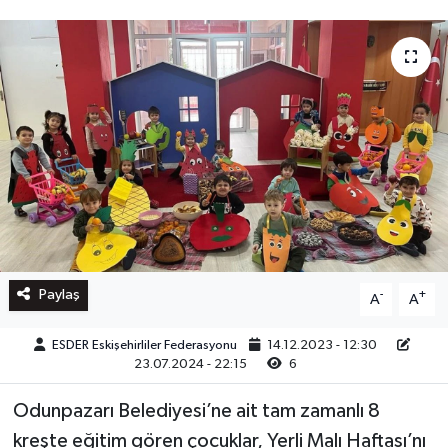
Paylaş
-
+
A
A
ESDER Eskişehirliler Federasyonu
14.12.2023 - 12:30
23.07.2024 - 22:15
6
Odunpazarı Belediyesi’ne ait tam zamanlı 8
kreşte eğitim gören çocuklar, Yerli Malı Haftası’nı