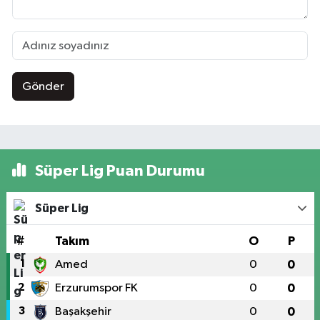
Gönder
Süper Lig Puan Durumu
Süper Lig
#
Takım
O
P
1
Amed
0
0
2
Erzurumspor FK
0
0
3
Başakşehir
0
0