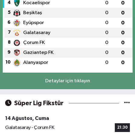
4
Kocaelispor
0
0
5
Beşiktaş
0
0
6
Eyüpspor
0
0
7
Galatasaray
0
0
8
Çorum FK
0
0
9
Gaziantep FK
0
0
10
Alanyaspor
0
0
Detaylar için tıklayın
Süper Lig Fikstür
14 Ağustos, Cuma
Galatasaray - Çorum FK
21:30