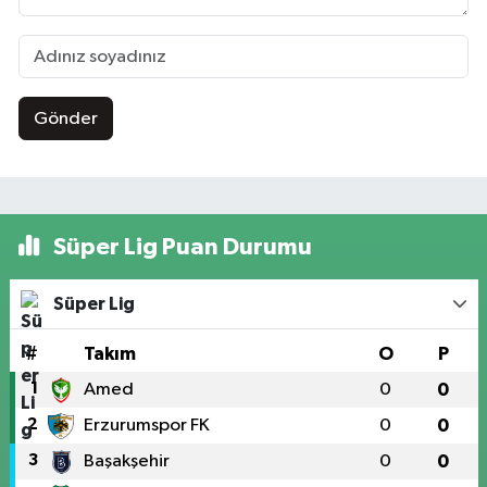
Gönder
Süper Lig Puan Durumu
Süper Lig
#
Takım
O
P
1
Amed
0
0
2
Erzurumspor FK
0
0
3
Başakşehir
0
0