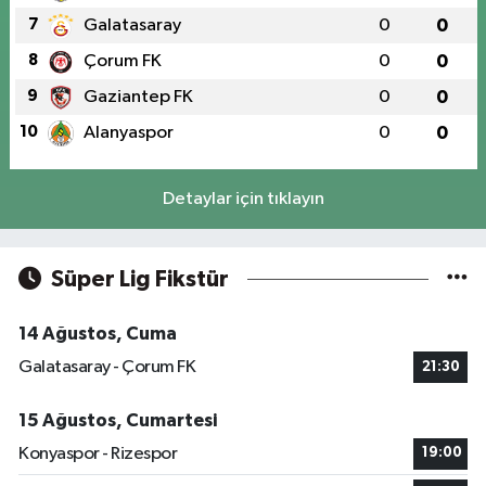
7
Galatasaray
0
0
8
Çorum FK
0
0
9
Gaziantep FK
0
0
10
Alanyaspor
0
0
Detaylar için tıklayın
Süper Lig Fikstür
14 Ağustos, Cuma
Galatasaray - Çorum FK
21:30
15 Ağustos, Cumartesi
Konyaspor - Rizespor
19:00