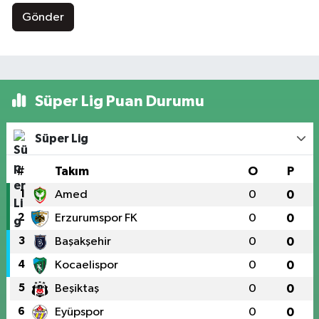
Gönder
Süper Lig Puan Durumu
Süper Lig
#
Takım
O
P
1
Amed
0
0
2
Erzurumspor FK
0
0
3
Başakşehir
0
0
4
Kocaelispor
0
0
5
Beşiktaş
0
0
6
Eyüpspor
0
0