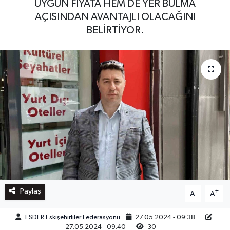
UYGUN FİYATA HEM DE YER BULMA
AÇISINDAN AVANTAJLI OLACAĞINI
BELİRTİYOR.
Paylaş
-
+
A
A
ESDER Eskişehirliler Federasyonu
27.05.2024 - 09:38
27.05.2024 - 09:40
30