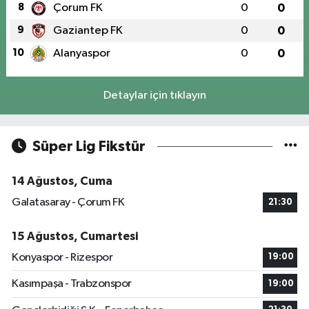
8
Çorum FK
0
0
9
Gaziantep FK
0
0
10
Alanyaspor
0
0
Detaylar için tıklayın
Süper Lig Fikstür
14 Ağustos, Cuma
Galatasaray - Çorum FK
21:30
15 Ağustos, Cumartesi
Konyaspor - Rizespor
19:00
Kasımpaşa - Trabzonspor
19:00