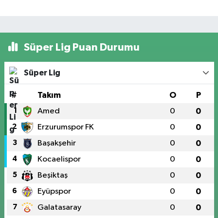
Süper Lig Puan Durumu
Süper Lig
#
Takım
O
P
1
Amed
0
0
2
Erzurumspor FK
0
0
3
Başakşehir
0
0
4
Kocaelispor
0
0
5
Beşiktaş
0
0
6
Eyüpspor
0
0
7
Galatasaray
0
0