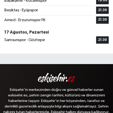
Başakşehir - Kocaelispor
19:00
Beşiktaş - Eyüpspor
21:30
Amed - Erzurumspor FK
21:30
17 Ağustos, Pazartesi
Samsunspor - Göztepe
21:30
Eskişehir'in merkezinden doğru ve güncel haberler sunan
eskisehir.es, şehrin zengin tarihini, kültürünü ve dinamizmini
haberlerine taşıyor. Eskişehir'in her köşesinden, tarafsız ve
derinlikli gazetecilik anlayışıyla bilgi akışını sağlamaktayız. Şehrin
nabzını tutan haberlerimizle, Eskişehir halkını dünyaya bağlıyoruz.