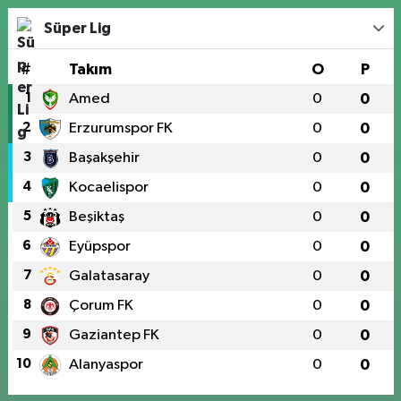
Süper Lig
#
Takım
O
P
1
Amed
0
0
2
Erzurumspor FK
0
0
3
Başakşehir
0
0
4
Kocaelispor
0
0
5
Beşiktaş
0
0
6
Eyüpspor
0
0
7
Galatasaray
0
0
8
Çorum FK
0
0
9
Gaziantep FK
0
0
10
Alanyaspor
0
0