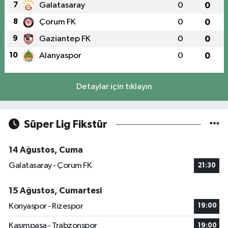
7
Galatasaray
0
0
8
Çorum FK
0
0
9
Gaziantep FK
0
0
10
Alanyaspor
0
0
Detaylar için tıklayın
Süper Lig Fikstür
14 Ağustos, Cuma
Galatasaray - Çorum FK
21:30
15 Ağustos, Cumartesi
Konyaspor - Rizespor
19:00
Kasımpaşa - Trabzonspor
19:00