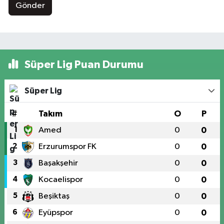
Gönder
Süper Lig Puan Durumu
Süper Lig
#
Takım
O
P
1
Amed
0
0
2
Erzurumspor FK
0
0
3
Başakşehir
0
0
4
Kocaelispor
0
0
5
Beşiktaş
0
0
6
Eyüpspor
0
0