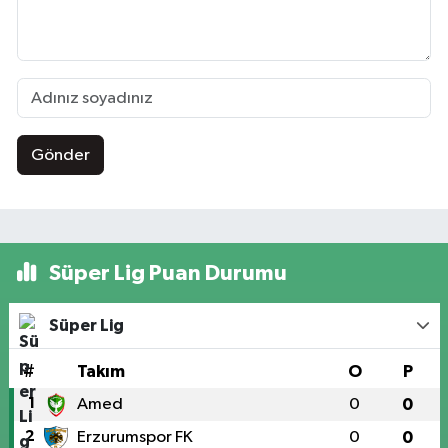
Gönder
Süper Lig Puan Durumu
Süper Lig
#
Takım
O
P
1
Amed
0
0
2
Erzurumspor FK
0
0