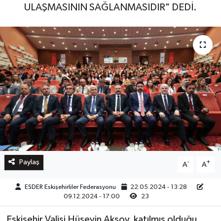
ULAŞMASININ SAĞLANMASIDIR" DEDİ.
Paylaş
-
+
A
A
ESDER Eskişehirliler Federasyonu
22.05.2024 - 13:28
09.12.2024 - 17:00
23
Eskişehir Valisi Hüseyin Aksoy, katılmış olduğu