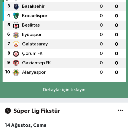
3
Başakşehir
0
0
4
Kocaelispor
0
0
5
Beşiktaş
0
0
6
Eyüpspor
0
0
7
Galatasaray
0
0
8
Çorum FK
0
0
9
Gaziantep FK
0
0
10
Alanyaspor
0
0
Detaylar için tıklayın
Süper Lig Fikstür
14 Ağustos, Cuma