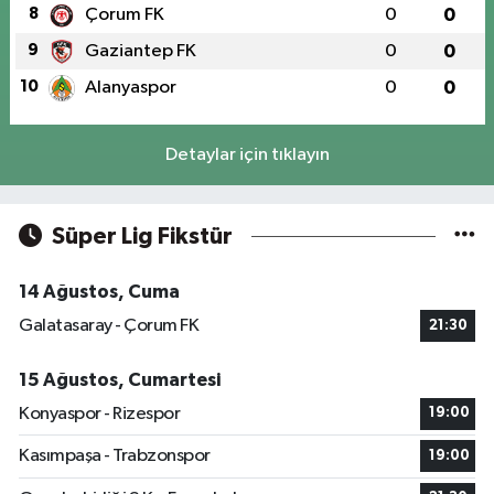
8
Çorum FK
0
0
9
Gaziantep FK
0
0
10
Alanyaspor
0
0
Detaylar için tıklayın
Süper Lig Fikstür
14 Ağustos, Cuma
Galatasaray - Çorum FK
21:30
15 Ağustos, Cumartesi
Konyaspor - Rizespor
19:00
Kasımpaşa - Trabzonspor
19:00