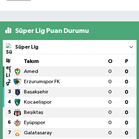
Süper Lig Puan Durumu
Süper Lig
#
Takım
O
P
1
Amed
0
0
2
Erzurumspor FK
0
0
3
Başakşehir
0
0
4
Kocaelispor
0
0
5
Beşiktaş
0
0
6
Eyüpspor
0
0
7
Galatasaray
0
0