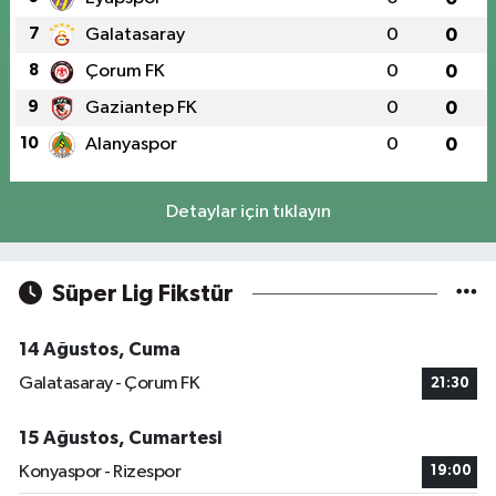
7
Galatasaray
0
0
8
Çorum FK
0
0
9
Gaziantep FK
0
0
10
Alanyaspor
0
0
Detaylar için tıklayın
Süper Lig Fikstür
14 Ağustos, Cuma
Galatasaray - Çorum FK
21:30
15 Ağustos, Cumartesi
Konyaspor - Rizespor
19:00