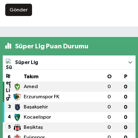
Gönder
Süper Lig Puan Durumu
Süper Lig
#
Takım
O
P
1
Amed
0
0
2
Erzurumspor FK
0
0
3
Başakşehir
0
0
4
Kocaelispor
0
0
5
Beşiktaş
0
0
6
Eyüpspor
0
0