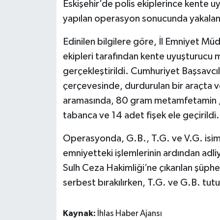
Eskişehir’de polis ekiplerince kente 
yapılan operasyon sonucunda yakalana
Edinilen bilgilere göre, İl Emniyet M
ekipleri tarafından kente uyuşturucu 
gerçekleştirildi. Cumhuriyet Başsavcıl
çerçevesinde, durdurulan bir araçta ve
aramasında, 80 gram metamfetamin , 2
tabanca ve 14 adet fişek ele geçirildi.
Operasyonda, G.B., T.G. ve V.G. isimli 
emniyetteki işlemlerinin ardından adliy
Sulh Ceza Hakimliği’ne çıkarılan şüphel
serbest bırakılırken, T.G. ve G.B. tut
Kaynak:
İhlas Haber Ajansı