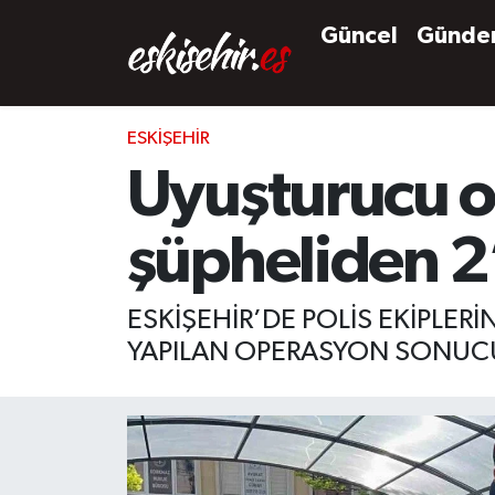
Güncel
Günd
ESKIŞEHIR
Uyuşturucu 
şüpheliden 2’
ESKİŞEHİR’DE POLİS EKİPLE
YAPILAN OPERASYON SONUCU