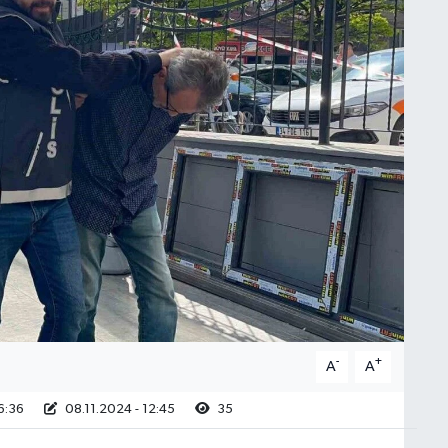
-
+
A
A
6:36
08.11.2024 - 12:45
35