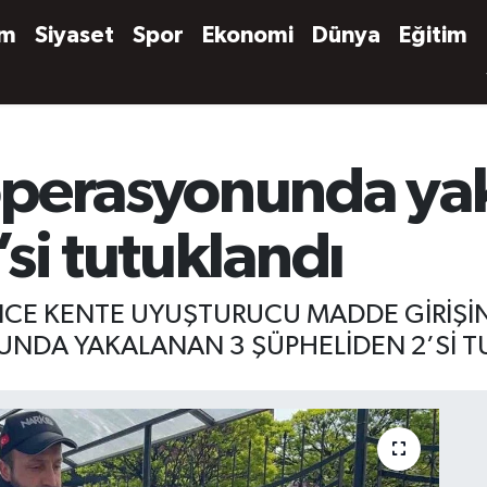
em
Siyaset
Spor
Ekonomi
Dünya
Eğitim
operasyonunda ya
si tutuklandı
RİNCE KENTE UYUŞTURUCU MADDE GİRİŞ
NDA YAKALANAN 3 ŞÜPHELİDEN 2’Sİ T