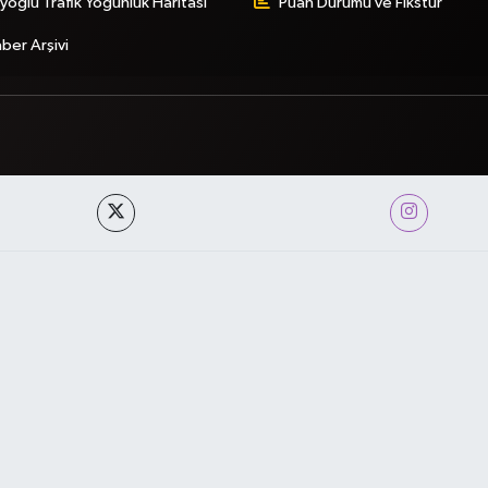
yoğlu Trafik Yoğunluk Haritası
Puan Durumu ve Fikstür
ber Arşivi