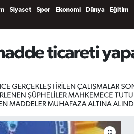
em
Siyaset
Spor
Ekonomi
Dünya
Eğitim
adde ticareti yap
RİNCE GERÇEKLEŞTİRİLEN ÇALIŞMALAR
ELİRLENEN ŞÜPHELİLER MAHKEMECE TUT
LEN MADDELER MUHAFAZA ALTINA ALINDI