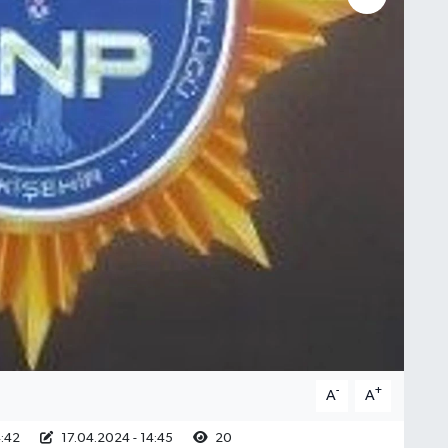
-
+
A
A
4:42
17.04.2024 - 14:45
20