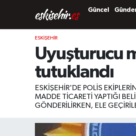
Güncel
Günd
ESKIŞEHIR
Uyuşturucu m
tutuklandı
ESKİŞEHİR'DE POLİS EKİPLE
MADDE TİCARETİ YAPTIĞI B
GÖNDERİLİRKEN, ELE GEÇİRİ