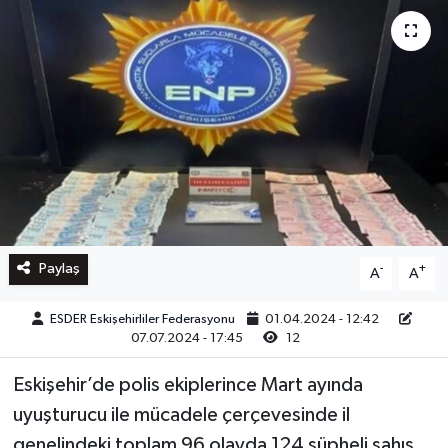
Paylaş
-
+
A
A
ESDER Eskişehirliler Federasyonu
01.04.2024 - 12:42
07.07.2024 - 17:45
12
Eskişehir’de polis ekiplerince Mart ayında
uyuşturucu ile mücadele çerçevesinde il
genelindeki toplam 96 olayda 124 şüpheli şahıs