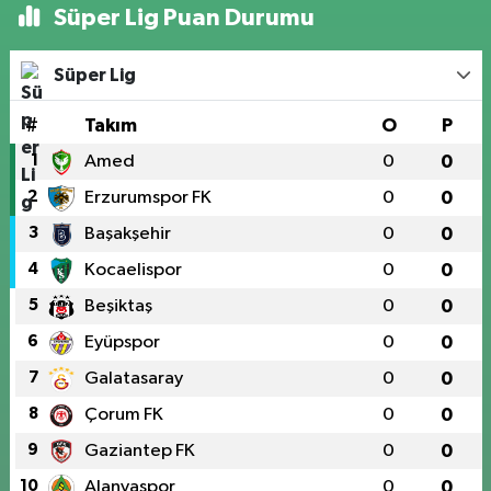
Süper Lig Puan Durumu
Süper Lig
#
Takım
O
P
1
Amed
0
0
2
Erzurumspor FK
0
0
3
Başakşehir
0
0
4
Kocaelispor
0
0
5
Beşiktaş
0
0
6
Eyüpspor
0
0
7
Galatasaray
0
0
8
Çorum FK
0
0
9
Gaziantep FK
0
0
10
Alanyaspor
0
0