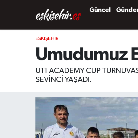
Güncel
Günd
ESKIŞEHIR
Umudumuz Es 
U11 ACADEMY CUP TURNUVASI
SEVİNCİ YAŞADI.