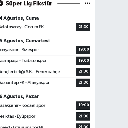
Süper Lig Fikstür
4 Ağustos, Cuma
alatasaray - Çorum FK
21:30
5 Ağustos, Cumartesi
onyaspor - Rizespor
19:00
asımpaşa - Trabzonspor
19:00
ençlerbirliği S.K. - Fenerbahçe
21:30
aziantep FK - Alanyaspor
21:30
6 Ağustos, Pazar
aşakşehir - Kocaelispor
19:00
eşiktaş - Eyüpspor
21:30
med - Erzurumspor FK
21:30