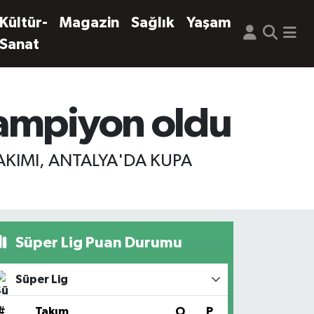
Kültür-
Magazin
Sağlık
Yaşam
Sanat
şampiyon oldu
AKIMI, ANTALYA'DA KUPA
Süper Lig Puan Durumu
Süper Lig
#
Takım
O
P