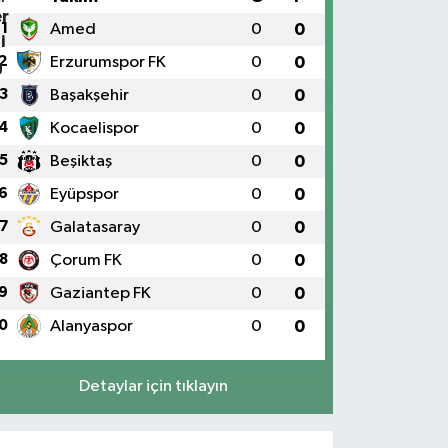
1
Amed
0
0
2
Erzurumspor FK
0
0
3
Başakşehir
0
0
4
Kocaelispor
0
0
5
Beşiktaş
0
0
6
Eyüpspor
0
0
7
Galatasaray
0
0
8
Çorum FK
0
0
9
Gaziantep FK
0
0
0
Alanyaspor
0
0
Detaylar için tıklayın