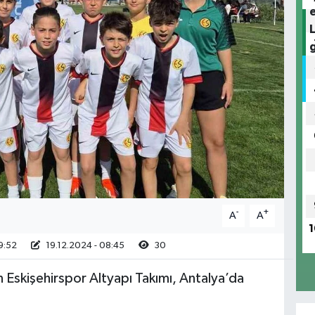
-
+
A
A
1
9:52
19.12.2024 - 08:45
30
 Eskişehirspor Altyapı Takımı, Antalya’da