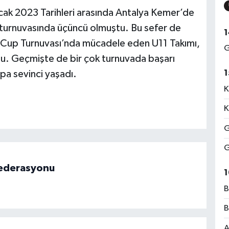
cak 2023 Tarihleri arasında Antalya Kemer’de
rnuvasında üçüncü olmuştu. Bu sefer de
1
Cup Turnuvası’nda mücadele eden U11 Takımı,
G
u. Geçmişte de bir çok turnuvada başarı
1
pa sevinci yaşadı.
K
K
G
G
 Federasyonu
1
B
B
A