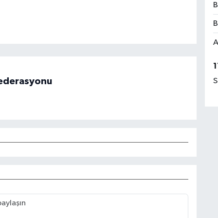
B
B
A
1
 Federasyonu
S