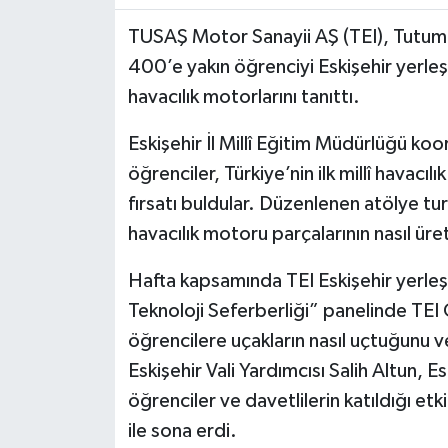
TUSAŞ Motor Sanayii AŞ (TEI), Tutum, 
400’e yakın öğrenciyi Eskişehir yerleşk
havacılık motorlarını tanıttı.
Eskişehir İl Millî Eğitim Müdürlüğü ko
öğrenciler, Türkiye’nin ilk millî havacıl
fırsatı buldular. Düzenlenen atölye tur
havacılık motoru parçalarının nasıl üre
Hafta kapsamında TEI Eskişehir yerleşk
Teknoloji Seferberliği” panelinde TEI
öğrencilere uçakların nasıl uçtuğunu ve 
Eskişehir Vali Yardımcısı Salih Altun, E
öğrenciler ve davetlilerin katıldığı etk
ile sona erdi.