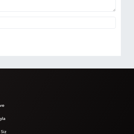
 ve
yla
 Siz