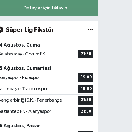
Detaylar için tıklayın
Süper Lig Fikstür
4 Ağustos, Cuma
alatasaray - Çorum FK
21:30
5 Ağustos, Cumartesi
onyaspor - Rizespor
19:00
asımpaşa - Trabzonspor
19:00
ençlerbirliği S.K. - Fenerbahçe
21:30
aziantep FK - Alanyaspor
21:30
6 Ağustos, Pazar