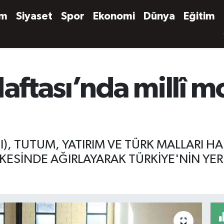
em
Siyaset
Spor
Ekonomi
Dünya
Eğitim
Haftası’nda millî m
I), TUTUM, YATIRIM VE TÜRK MALLARI H
KESİNDE AĞIRLAYARAK TÜRKİYE'NİN YERLİ