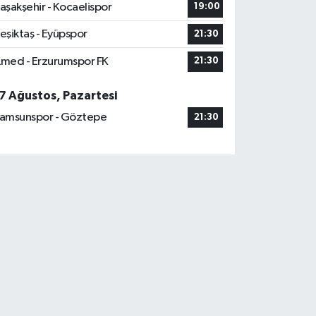
aşakşehir - Kocaelispor
19:00
eşiktaş - Eyüpspor
21:30
med - Erzurumspor FK
21:30
7 Ağustos, Pazartesi
amsunspor - Göztepe
21:30