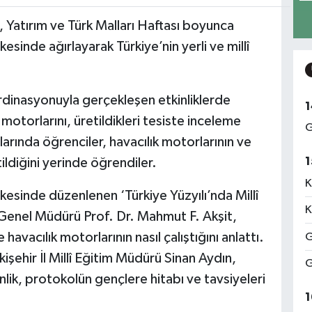
Yatırım ve Türk Malları Haftası boyunca
esinde ağırlayarak Türkiye’nin yerli ve millî
ordinasyonuyla gerçekleşen etkinliklerde
1
ık motorlarını, üretildikleri tesiste inceleme
G
larında öğrenciler, havacılık motorlarının ve
1
tildiğini yerinde öğrendiler.
K
esinde düzenlenen ‘Türkiye Yüzyılı’nda Millî
K
 Genel Müdürü Prof. Dr. Mahmut F. Akşit,
havacılık motorlarının nasıl çalıştığını anlattı.
G
skişehir İl Millî Eğitim Müdürü Sinan Aydın,
G
inlik, protokolün gençlere hitabı ve tavsiyeleri
1