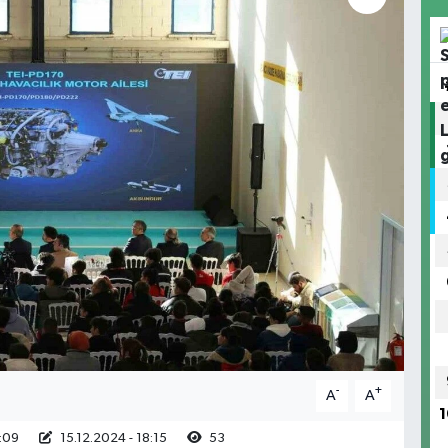
-
+
A
A
1
0:09
15.12.2024 - 18:15
53