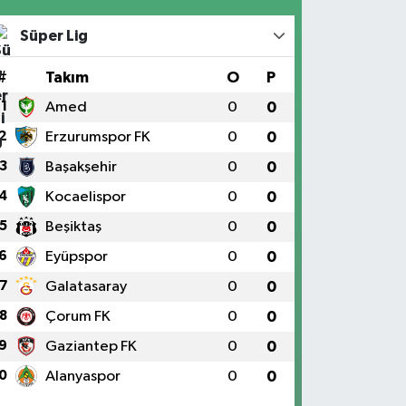
Süper Lig
#
Takım
O
P
1
Amed
0
0
2
Erzurumspor FK
0
0
3
Başakşehir
0
0
4
Kocaelispor
0
0
5
Beşiktaş
0
0
6
Eyüpspor
0
0
7
Galatasaray
0
0
8
Çorum FK
0
0
9
Gaziantep FK
0
0
0
Alanyaspor
0
0