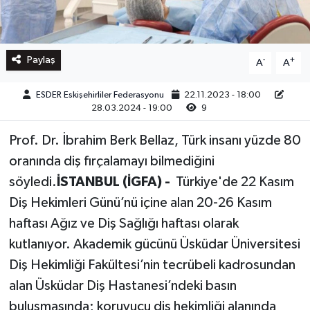
Paylaş
-
+
A
A
ESDER Eskişehirliler Federasyonu
22.11.2023 - 18:00
28.03.2024 - 19:00
9
Prof. Dr. İbrahim Berk Bellaz, Türk insanı yüzde 80
oranında diş fırçalamayı bilmediğini
söyledi.
İSTANBUL (İGFA) -
Türkiye'de 22 Kasım
Diş Hekimleri Günü’nü içine alan 20-26 Kasım
haftası Ağız ve Diş Sağlığı haftası olarak
kutlanıyor. Akademik gücünü Üsküdar Üniversitesi
Diş Hekimliği Fakültesi’nin tecrübeli kadrosundan
alan Üsküdar Diş Hastanesi’ndeki basın
buluşmasında; koruyucu diş hekimliği alanında