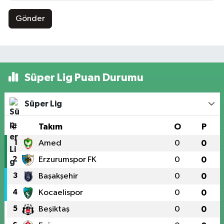
Gönder
Süper Lig Puan Durumu
Süper Lig
#
Takım
O
P
1
Amed
0
0
2
Erzurumspor FK
0
0
3
Başakşehir
0
0
4
Kocaelispor
0
0
5
Beşiktaş
0
0