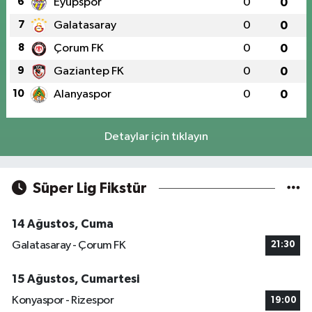
6
Eyüpspor
0
0
7
Galatasaray
0
0
8
Çorum FK
0
0
9
Gaziantep FK
0
0
10
Alanyaspor
0
0
Detaylar için tıklayın
Süper Lig Fikstür
14 Ağustos, Cuma
Galatasaray - Çorum FK
21:30
15 Ağustos, Cumartesi
Konyaspor - Rizespor
19:00