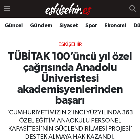
Güncel
Gündem
Siyaset
Spor
Ekonomi
Dü
ESKIŞEHIR
TÜBİTAK 100’üncü yıl özel
çağrısında Anadolu
Üniveristesi
akademisyenlerinden
başarı
‘CUMHURİYETİMİZİN 2’İNCİ YÜZYILINDA 363
ÖZEL EĞİTİM ANAOKULU PERSONEL
KAPASİTESİ’NİN GÜÇLENDİRİLMESİ PROJESİ’
DESTEK ALMAYA HAK KAZANDI.