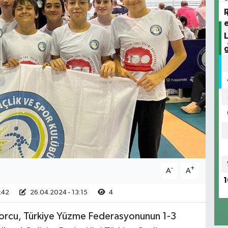
-
+
A
A
1
:42
26.04.2024 - 13:15
4
orcu, Türkiye Yüzme Federasyonunun 1-3