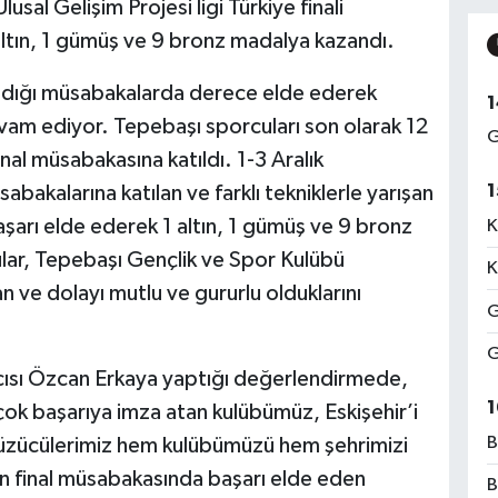
usal Gelişim Projesi ligi Türkiye finali
ltın, 1 gümüş ve 9 bronz madalya kazandı.
ıldığı müsabakalarda derece elde ederek
1
evam ediyor. Tepebaşı sporcuları son olarak 12
G
final müsabakasına katıldı. 1-3 Aralık
1
sabakalarına katılan ve farklı tekniklerle yarışan
şarı elde ederek 1 altın, 1 gümüş ve 9 bronz
K
lar, Tepebaşı Gençlik ve Spor Kulübü
K
e dolayı mutlu ve gururlu olduklarını
G
G
ısı Özcan Erkaya yaptığı değerlendirmede,
1
k başarıya imza atan kulübümüz, Eskişehir’i
B
üzücülerimiz hem kulübümüzü hem şehrimizi
en final müsabakasında başarı elde eden
B