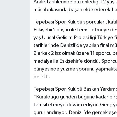
Aralık tarihlerinde düzenlediği 12 yaş Ul
müsabakasında başarı elde ederek 1 a
Tepebaşı Spor Kulübü sporcuları, kat
Eskişehir’i başarı ile temsil etmeye d
yaş Ulusal Gelişim Projesi ligi Türkiye 
tarihlerinde Denizli’de yapılan final mü
9 erkek 2 kız olmak üzere 11 sporcu ba
madalya ile Eskişehir’e döndü. Sporcu
bünyesinde yüzme sporunu yapmaktan v
belirtti.
Tepebaşı Spor Kulübü Başkan Yardımc
“Kurulduğu günden bugüne kadar birço
temsil etmeye devam ediyor. Genç y
gururlandırıyor. Denizli’de gerçekleş