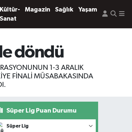
Kültür-
Magazin
Sağlık
Yaşam
Sanat
ile döndü
ERASYONUNUN 1-3 ARALIK
RKİYE FİNALİ MÜSABAKASINDA
I.
Süper Lig Puan Durumu
Süper Lig