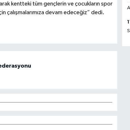
arak kentteki tüm gençlerin ve çocukların spor
A
ı için çalışmalarımıza devam edeceğiz” dedi.
1
S
 Federasyonu