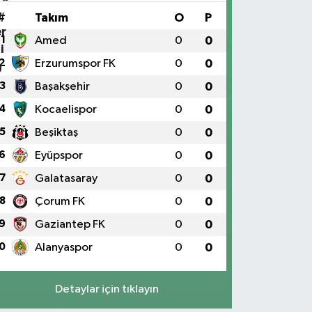
#
Takım
O
P
1
Amed
0
0
2
Erzurumspor FK
0
0
3
Başakşehir
0
0
4
Kocaelispor
0
0
5
Beşiktaş
0
0
6
Eyüpspor
0
0
7
Galatasaray
0
0
8
Çorum FK
0
0
9
Gaziantep FK
0
0
0
Alanyaspor
0
0
Detaylar için tıklayın