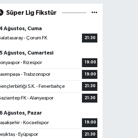
Süper Lig Fikstür
4 Ağustos, Cuma
alatasaray - Çorum FK
21:30
5 Ağustos, Cumartesi
onyaspor - Rizespor
19:00
asımpaşa - Trabzonspor
19:00
ençlerbirliği S.K. - Fenerbahçe
21:30
aziantep FK - Alanyaspor
21:30
6 Ağustos, Pazar
aşakşehir - Kocaelispor
19:00
eşiktaş - Eyüpspor
21:30