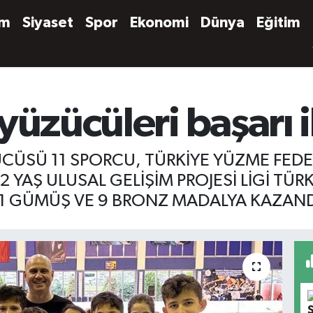
em
Siyaset
Spor
Ekonomi
Dünya
Eğitim
yüzücüleri başarı 
CÜSÜ 11 SPORCU, TÜRKİYE YÜZME FED
2 YAŞ ULUSAL GELİŞİM PROJESİ LİGİ TÜ
, 1 GÜMÜŞ VE 9 BRONZ MADALYA KAZAND