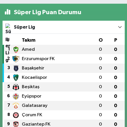
Süper Lig Puan Durumu
Süper Lig
#
Takım
O
P
1
Amed
0
0
2
Erzurumspor FK
0
0
3
Başakşehir
0
0
4
Kocaelispor
0
0
5
Beşiktaş
0
0
6
Eyüpspor
0
0
7
Galatasaray
0
0
8
Çorum FK
0
0
9
Gaziantep FK
0
0