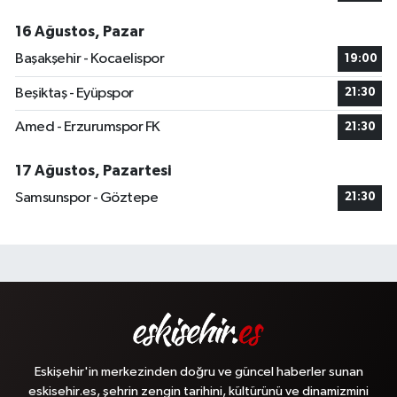
16 Ağustos, Pazar
Başakşehir - Kocaelispor
19:00
Beşiktaş - Eyüpspor
21:30
Amed - Erzurumspor FK
21:30
17 Ağustos, Pazartesi
Samsunspor - Göztepe
21:30
Eskişehir'in merkezinden doğru ve güncel haberler sunan
eskisehir.es, şehrin zengin tarihini, kültürünü ve dinamizmini