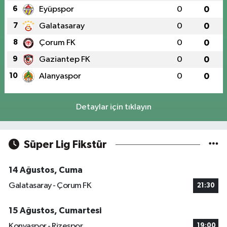
6
Eyüpspor
0
0
7
Galatasaray
0
0
8
Çorum FK
0
0
9
Gaziantep FK
0
0
10
Alanyaspor
0
0
Detaylar için tıklayın
Süper Lig Fikstür
14 Ağustos, Cuma
Galatasaray - Çorum FK
21:30
15 Ağustos, Cumartesi
Konyaspor - Rizespor
19:00