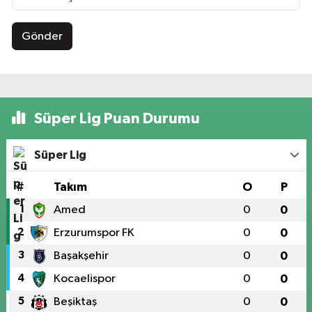
Gönder
Süper Lig Puan Durumu
Süper Lig
#
Takım
O
P
1
Amed
0
0
2
Erzurumspor FK
0
0
3
Başakşehir
0
0
4
Kocaelispor
0
0
5
Beşiktaş
0
0