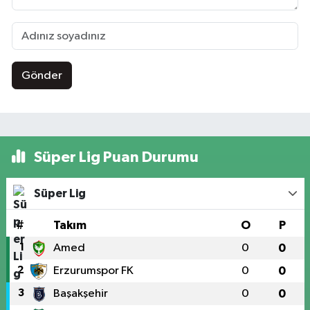
Gönder
Süper Lig Puan Durumu
Süper Lig
#
Takım
O
P
1
Amed
0
0
2
Erzurumspor FK
0
0
3
Başakşehir
0
0