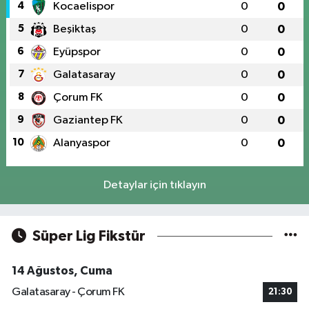
4
Kocaelispor
0
0
5
Beşiktaş
0
0
6
Eyüpspor
0
0
7
Galatasaray
0
0
8
Çorum FK
0
0
9
Gaziantep FK
0
0
10
Alanyaspor
0
0
Detaylar için tıklayın
Süper Lig Fikstür
14 Ağustos, Cuma
Galatasaray - Çorum FK
21:30