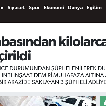
em
Siyaset
Spor
Ekonomi
Dünya
Eğitim
basından kilolarca 
irildi
ERİNCE DURUMUNDAN ŞÜPHELENİLEREK D
LINTI İNŞAAT DEMİRİ MUHAFAZA ALTINA 
İR ARAZİDE SAKLAYAN 3 ŞÜPHELİ ADLİYE