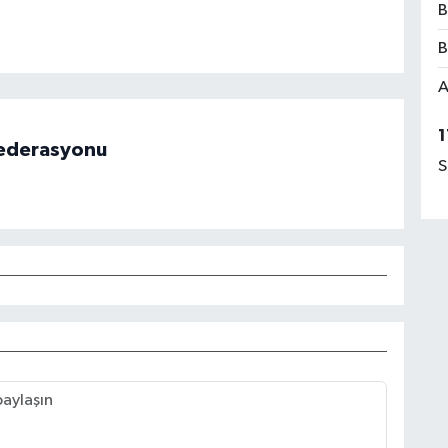
B
B
A
1
 Federasyonu
S