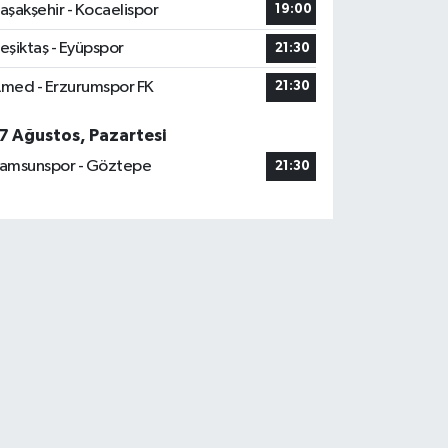
aşakşehir - Kocaelispor
19:00
eşiktaş - Eyüpspor
21:30
med - Erzurumspor FK
21:30
7 Ağustos, Pazartesi
amsunspor - Göztepe
21:30