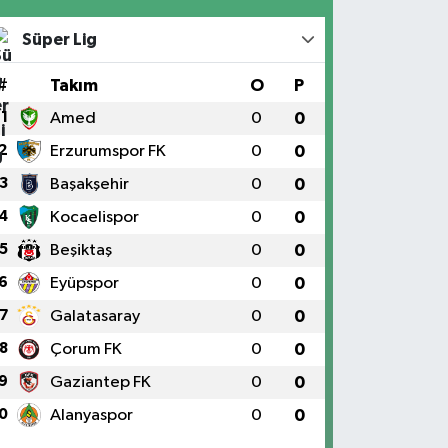
Süper Lig
#
Takım
O
P
1
Amed
0
0
2
Erzurumspor FK
0
0
3
Başakşehir
0
0
4
Kocaelispor
0
0
5
Beşiktaş
0
0
6
Eyüpspor
0
0
7
Galatasaray
0
0
8
Çorum FK
0
0
9
Gaziantep FK
0
0
0
Alanyaspor
0
0