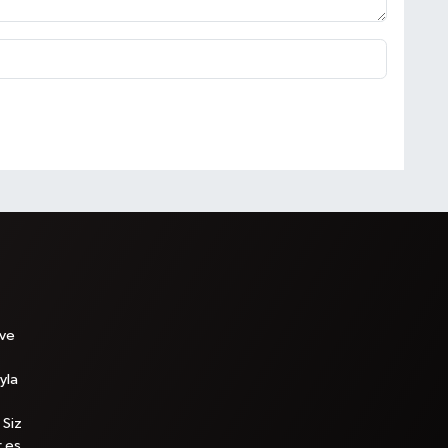
 ve
yla
 Siz
r.es