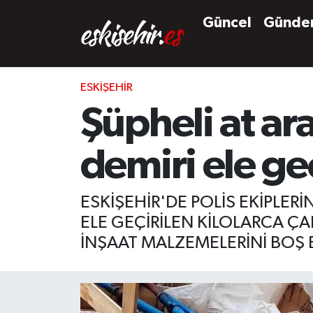
Güncel
Günd
ESKIŞEHIR
Şüpheli at ara
demiri ele geç
ESKİŞEHİR'DE POLİS EKİPL
ELE GEÇİRİLEN KİLOLARCA ÇA
İNŞAAT MALZEMELERİNİ BOŞ B