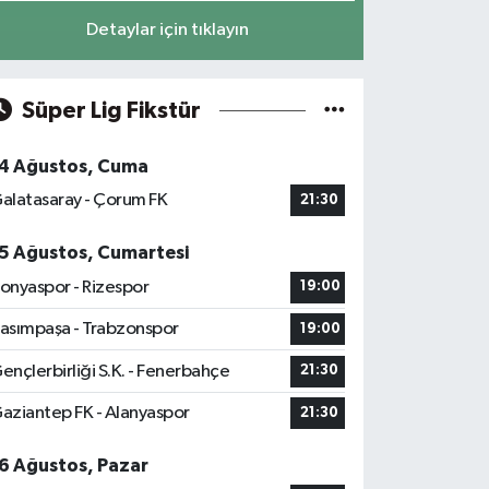
Detaylar için tıklayın
Süper Lig Fikstür
4 Ağustos, Cuma
alatasaray - Çorum FK
21:30
5 Ağustos, Cumartesi
onyaspor - Rizespor
19:00
asımpaşa - Trabzonspor
19:00
ençlerbirliği S.K. - Fenerbahçe
21:30
aziantep FK - Alanyaspor
21:30
6 Ağustos, Pazar