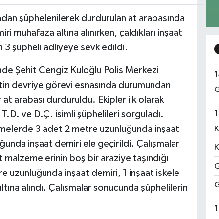
ndan şüphelenilerek durdurulan at arabasında
miri muhafaza altına alınırken, çaldıkları inşaat
 3 şüpheli adliyeye sevk edildi.
’nde Şehit Cengiz Kuloğlu Polis Merkezi
1
 rutin devriye görevi esnasında durumundan
G
at arabası durduruldu. Ekipler ilk olarak
1
 T.D. ve D.Ç. isimli şüphelileri sorguladı.
emelerde 3 adet 2 metre uzunluğunda inşaat
K
ğunda inşaat demiri ele geçirildi. Çalışmalar
K
t malzemelerinin boş bir araziye taşındığı
G
re uzunluğunda inşaat demiri, 1 inşaat iskele
G
ltına alındı. Çalışmalar sonucunda şüphelilerin
1