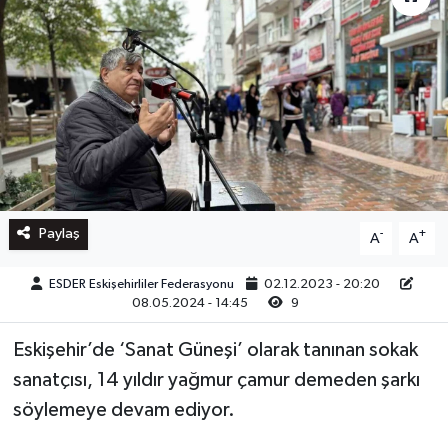
Paylaş
-
+
A
A
ESDER Eskişehirliler Federasyonu
02.12.2023 - 20:20
08.05.2024 - 14:45
9
Eskişehir’de ‘Sanat Güneşi’ olarak tanınan sokak
sanatçısı, 14 yıldır yağmur çamur demeden şarkı
söylemeye devam ediyor.