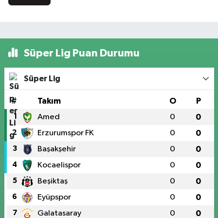
Süper Lig Puan Durumu
Süper Lig
#
Takım
O
P
1
Amed
0
0
2
Erzurumspor FK
0
0
3
Başakşehir
0
0
4
Kocaelispor
0
0
5
Beşiktaş
0
0
6
Eyüpspor
0
0
7
Galatasaray
0
0