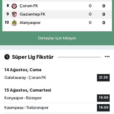
8
Çorum FK
0
0
9
Gaziantep FK
0
0
10
Alanyaspor
0
0
Detaylar için tıklayın
Süper Lig Fikstür
14 Ağustos, Cuma
Galatasaray - Çorum FK
21:30
15 Ağustos, Cumartesi
Konyaspor - Rizespor
19:00
Kasımpaşa - Trabzonspor
19:00