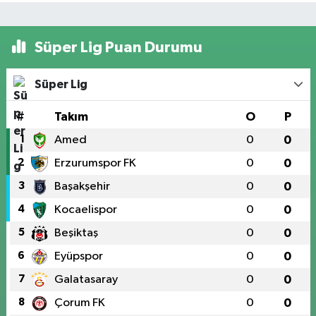
Süper Lig Puan Durumu
Süper Lig
#
Takım
O
P
1
Amed
0
0
2
Erzurumspor FK
0
0
3
Başakşehir
0
0
4
Kocaelispor
0
0
5
Beşiktaş
0
0
6
Eyüpspor
0
0
7
Galatasaray
0
0
8
Çorum FK
0
0