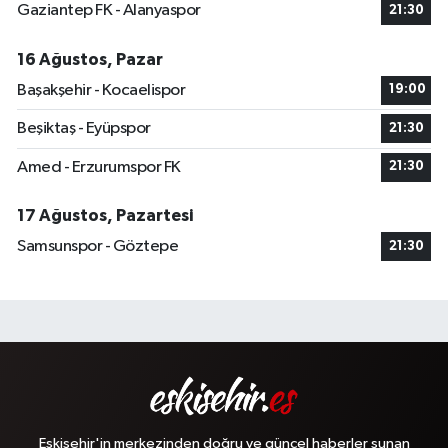
Gaziantep FK - Alanyaspor
21:30
16 Ağustos, Pazar
Başakşehir - Kocaelispor
19:00
Beşiktaş - Eyüpspor
21:30
Amed - Erzurumspor FK
21:30
17 Ağustos, Pazartesi
Samsunspor - Göztepe
21:30
Eskişehir'in merkezinden doğru ve güncel haberler sunan