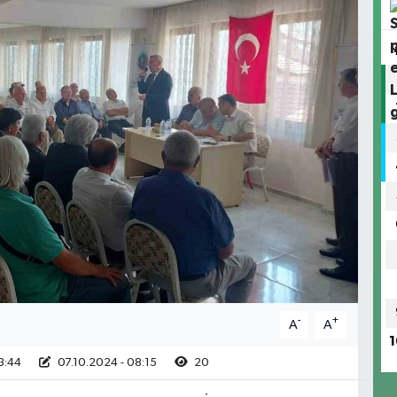
-
+
A
A
1
3:44
07.10.2024 - 08:15
20