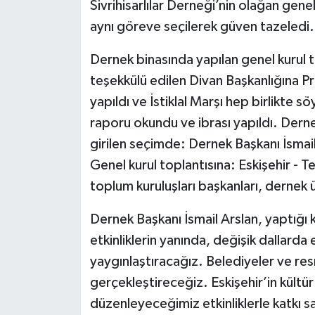
Sivrihisarlılar Derneği’nin olağan gene
aynı göreve seçilerek güven tazeledi.
Dernek binasında yapılan genel kurul t
teşekkülü edilen Divan Başkanlığına Pr
yapıldı ve İstiklal Marşı hep birlikte 
raporu okundu ve ibrası yapıldı. Dernek
girilen seçimde: Dernek Başkanı İsmai
Genel kurul toplantısına: Eskişehir - 
toplum kuruluşları başkanları, dernek üy
Dernek Başkanı İsmail Arslan, yaptı
etkinliklerin yanında, değişik dallarda e
yaygınlaştıracağız. Belediyeler ve res
gerçekleştireceğiz. Eskişehir’in kültür 
düzenleyeceğimiz etkinliklerle katkı sa