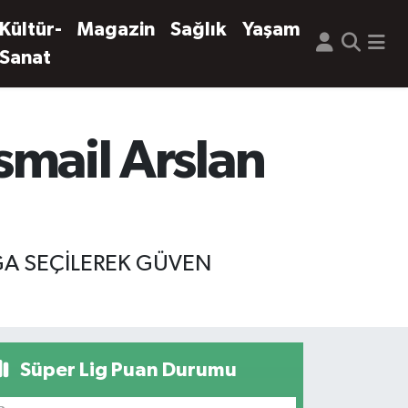
Kültür-
Magazin
Sağlık
Yaşam
Sanat
İsmail Arslan
IĞA SEÇİLEREK GÜVEN
Süper Lig Puan Durumu