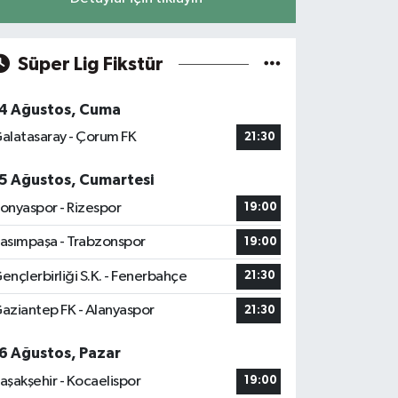
Süper Lig Fikstür
4 Ağustos, Cuma
alatasaray - Çorum FK
21:30
5 Ağustos, Cumartesi
onyaspor - Rizespor
19:00
asımpaşa - Trabzonspor
19:00
ençlerbirliği S.K. - Fenerbahçe
21:30
aziantep FK - Alanyaspor
21:30
6 Ağustos, Pazar
aşakşehir - Kocaelispor
19:00