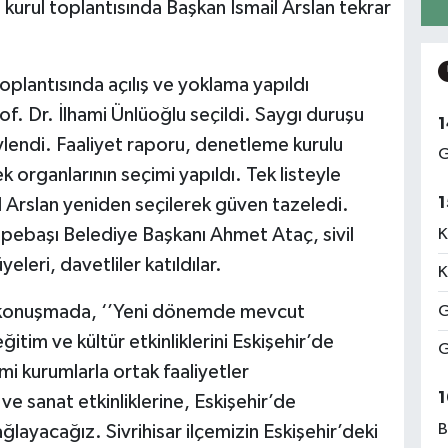
l kurul toplantısında Başkan İsmail Arslan tekrar
oplantısında açılış ve yoklama yapıldı
of. Dr. İlhami Ünlüoğlu seçildi. Saygı duruşu
1
söylendi. Faaliyet raporu, denetleme kurulu
G
 organlarının seçimi yapıldı. Tek listeyle
1
l Arslan yeniden seçilerek güven tazeledi.
Tepebaşı Belediye Başkanı Ahmet Ataç, sivil
K
eleri, davetliler katıldılar.
K
ğı konuşmada, ‘’Yeni dönemde mevcut
G
ğitim ve kültür etkinliklerini Eskişehir’de
G
mi kurumlarla ortak faaliyetler
1
ve sanat etkinliklerine, Eskişehir’de
B
ğlayacağız. Sivrihisar ilçemizin Eskişehir’deki