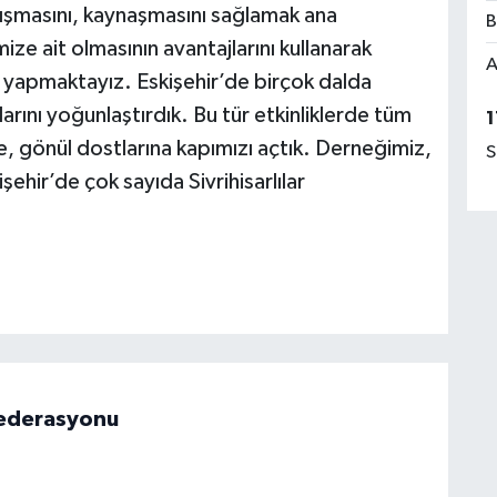
nışmasını, kaynaşmasını sağlamak ana
B
ze ait olmasının avantajlarını kullanarak
A
ri yapmaktayız. Eskişehir’de birçok dalda
larını yoğunlaştırdık. Bu tür etkinliklerde tüm
1
ere, gönül dostlarına kapımızı açtık. Derneğimiz,
S
şehir’de çok sayıda Sivrihisarlılar
 Federasyonu