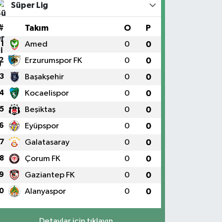
Süper Lig
#
Takım
O
P
1
Amed
0
0
2
Erzurumspor FK
0
0
3
Başakşehir
0
0
4
Kocaelispor
0
0
5
Beşiktaş
0
0
6
Eyüpspor
0
0
7
Galatasaray
0
0
8
Çorum FK
0
0
9
Gaziantep FK
0
0
0
Alanyaspor
0
0
Detaylar için tıklayın