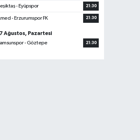
eşiktaş - Eyüpspor
21:30
med - Erzurumspor FK
21:30
7 Ağustos, Pazartesi
amsunspor - Göztepe
21:30