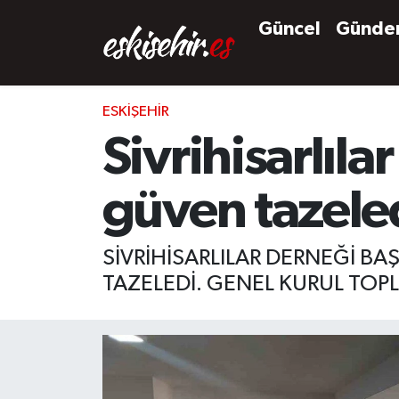
Güncel
Günd
ESKIŞEHIR
Sivrihisarlıl
güven tazele
SİVRİHİSARLILAR DERNEĞİ B
TAZELEDİ. GENEL KURUL TO