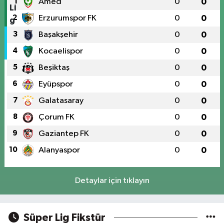
1
Amed
0
0
2
Erzurumspor FK
0
0
3
Başakşehir
0
0
4
Kocaelispor
0
0
5
Beşiktaş
0
0
6
Eyüpspor
0
0
7
Galatasaray
0
0
8
Çorum FK
0
0
9
Gaziantep FK
0
0
10
Alanyaspor
0
0
Detaylar için tıklayın
Süper Lig Fikstür