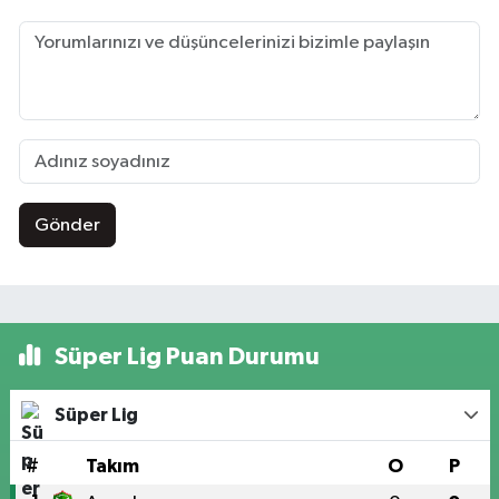
Gönder
Süper Lig Puan Durumu
Süper Lig
#
Takım
O
P