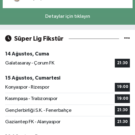
Detaylar için tıklayın
Süper Lig Fikstür
14 Ağustos, Cuma
Galatasaray - Çorum FK
21:30
15 Ağustos, Cumartesi
Konyaspor - Rizespor
19:00
Kasımpaşa - Trabzonspor
19:00
Gençlerbirliği S.K. - Fenerbahçe
21:30
Gaziantep FK - Alanyaspor
21:30