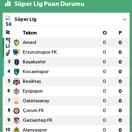
Süper Lig Puan Durumu
Süper Lig
#
Takım
O
P
1
Amed
0
0
2
Erzurumspor FK
0
0
3
Başakşehir
0
0
4
Kocaelispor
0
0
5
Beşiktaş
0
0
6
Eyüpspor
0
0
7
Galatasaray
0
0
8
Çorum FK
0
0
9
Gaziantep FK
0
0
10
Alanyaspor
0
0