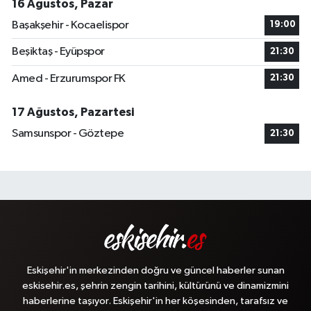
16 Ağustos, Pazar
Başakşehir - Kocaelispor
19:00
Beşiktaş - Eyüpspor
21:30
Amed - Erzurumspor FK
21:30
17 Ağustos, Pazartesi
Samsunspor - Göztepe
21:30
Eskişehir'in merkezinden doğru ve güncel haberler sunan
eskisehir.es, şehrin zengin tarihini, kültürünü ve dinamizmini
haberlerine taşıyor. Eskişehir'in her köşesinden, tarafsız ve