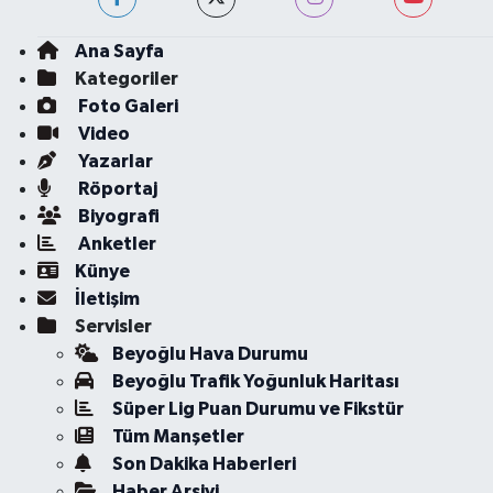
Ana Sayfa
Kategoriler
Foto Galeri
Video
Yazarlar
Röportaj
Biyografi
Anketler
Künye
İletişim
Servisler
Beyoğlu Hava Durumu
Beyoğlu Trafik Yoğunluk Haritası
Süper Lig Puan Durumu ve Fikstür
Tüm Manşetler
Son Dakika Haberleri
Haber Arşivi