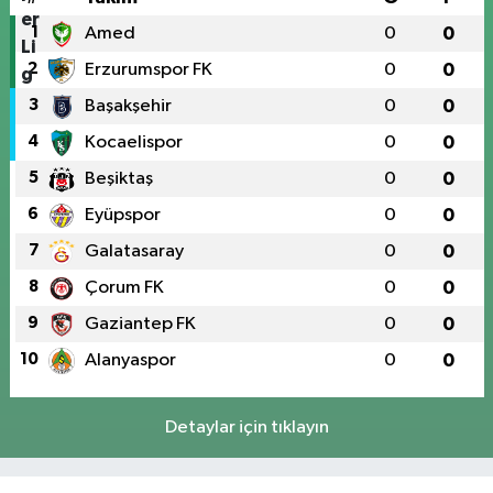
1
Amed
0
0
2
Erzurumspor FK
0
0
3
Başakşehir
0
0
4
Kocaelispor
0
0
5
Beşiktaş
0
0
6
Eyüpspor
0
0
7
Galatasaray
0
0
8
Çorum FK
0
0
9
Gaziantep FK
0
0
10
Alanyaspor
0
0
Detaylar için tıklayın