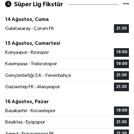
Süper Lig Fikstür
14 Ağustos, Cuma
Galatasaray - Çorum FK
21:30
15 Ağustos, Cumartesi
Konyaspor - Rizespor
19:00
Kasımpaşa - Trabzonspor
19:00
Gençlerbirliği S.K. - Fenerbahçe
21:30
Gaziantep FK - Alanyaspor
21:30
16 Ağustos, Pazar
Başakşehir - Kocaelispor
19:00
Beşiktaş - Eyüpspor
21:30
Amed - Erzurumspor FK
21:30