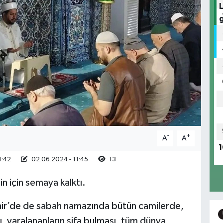
-
+
A
A
1
1:42
02.06.2024 - 11:45
13
n için semaya kalktı.
ehir’de de sabah namazında bütün camilerde,
rı, yaralananların şifa bulması, tüm dünya