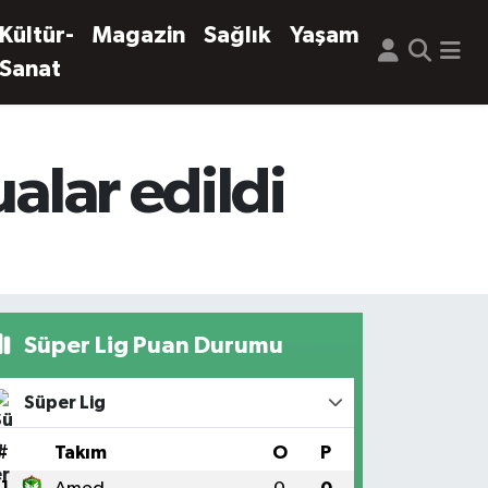
Kültür-
Magazin
Sağlık
Yaşam
Sanat
alar edildi
Süper Lig Puan Durumu
Süper Lig
#
Takım
O
P
1