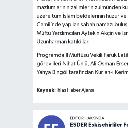
mazlumlarının zalimlerin zulmünden kur
üzere tüm İslam beldelerinin huzur ve 
Camii’nde yapılan sabah namazı buluşmas
Müftü Yardımcıları Aytekin Akçin ve İs
Uzunharman katıldılar.
Programda İl Müftüsü Vekili Faruk Lati
görevlileri Nihat Ünlü, Ali Osman Ers
Yahya Bingöl tarafından Kur’an-ı Keri
Kaynak:
İhlas Haber Ajansı
EDITÖR HAKKINDA
ESDER Eskişehirliler