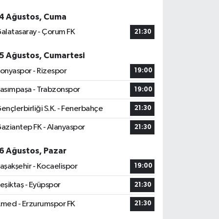
4 Ağustos, Cuma
alatasaray - Çorum FK
21:30
5 Ağustos, Cumartesi
onyaspor - Rizespor
19:00
asımpaşa - Trabzonspor
19:00
ençlerbirliği S.K. - Fenerbahçe
21:30
aziantep FK - Alanyaspor
21:30
6 Ağustos, Pazar
aşakşehir - Kocaelispor
19:00
eşiktaş - Eyüpspor
21:30
med - Erzurumspor FK
21:30