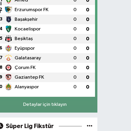
Amed
0
0
2
Erzurumspor FK
0
0
3
Başakşehir
0
0
4
Kocaelispor
0
0
5
Beşiktaş
0
0
6
Eyüpspor
0
0
7
Galatasaray
0
0
8
Çorum FK
0
0
9
Gaziantep FK
0
0
0
Alanyaspor
0
0
Detaylar için tıklayın
Süper Lig Fikstür