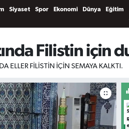
em
Siyaset
Spor
Ekonomi
Dünya
Eğitim
da Filistin için du
ELLER FİLİSTİN İÇİN SEMAYA KALKTI.