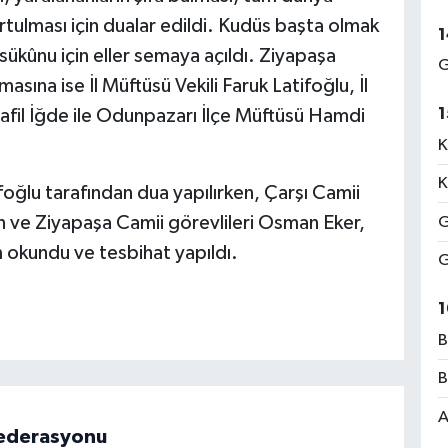
tulması için dualar edildi. Kudüs başta olmak
1
sükûnu için eller semaya açıldı. Ziyapaşa
G
ına ise İl Müftüsü Vekili Faruk Latifoğlu, İl
1
rafil İğde ile Odunpazarı İlçe Müftüsü Hamdi
K
K
foğlu tarafından dua yapılırken, Çarşı Camii
en ve Ziyapaşa Camii görevlileri Osman Eker,
G
m okundu ve tesbihat yapıldı.
G
1
B
B
A
 Federasyonu