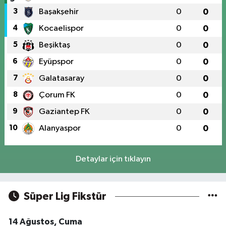
3
Başakşehir
0
0
4
Kocaelispor
0
0
5
Beşiktaş
0
0
6
Eyüpspor
0
0
7
Galatasaray
0
0
8
Çorum FK
0
0
9
Gaziantep FK
0
0
10
Alanyaspor
0
0
Detaylar için tıklayın
Süper Lig Fikstür
14 Ağustos, Cuma