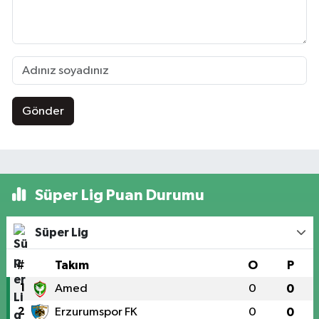
Gönder
Süper Lig Puan Durumu
Süper Lig
#
Takım
O
P
1
Amed
0
0
2
Erzurumspor FK
0
0