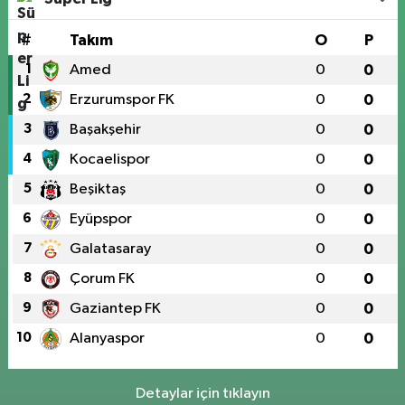
#
Takım
O
P
1
Amed
0
0
2
Erzurumspor FK
0
0
3
Başakşehir
0
0
4
Kocaelispor
0
0
5
Beşiktaş
0
0
6
Eyüpspor
0
0
7
Galatasaray
0
0
8
Çorum FK
0
0
9
Gaziantep FK
0
0
10
Alanyaspor
0
0
Detaylar için tıklayın