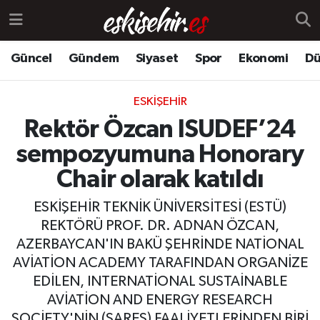
Güncel
Gündem
Siyaset
Spor
Ekonomi
Dü
ESKIŞEHIR
Rektör Özcan ISUDEF’24
sempozyumuna Honorary
Chair olarak katıldı
ESKİŞEHİR TEKNİK ÜNİVERSİTESİ (ESTÜ)
REKTÖRÜ PROF. DR. ADNAN ÖZCAN,
AZERBAYCAN'IN BAKÜ ŞEHRİNDE NATİONAL
AVİATİON ACADEMY TARAFINDAN ORGANİZE
EDİLEN, INTERNATİONAL SUSTAİNABLE
AVİATİON AND ENERGY RESEARCH
SOCİETY'NİN (SARES) FAALİYETLERİNDEN BİRİ