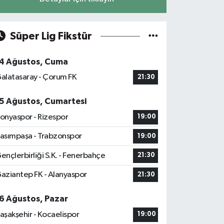
Süper Lig Fikstür
4 Ağustos, Cuma
alatasaray - Çorum FK
21:30
5 Ağustos, Cumartesi
onyaspor - Rizespor
19:00
asımpaşa - Trabzonspor
19:00
ençlerbirliği S.K. - Fenerbahçe
21:30
aziantep FK - Alanyaspor
21:30
6 Ağustos, Pazar
aşakşehir - Kocaelispor
19:00