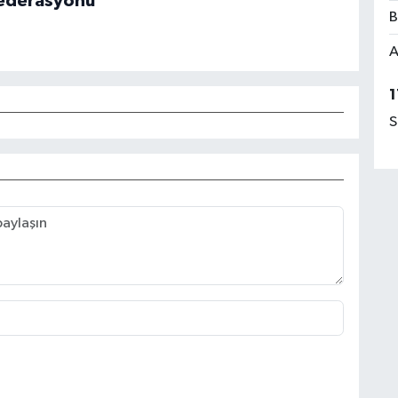
 Federasyonu
B
A
1
S