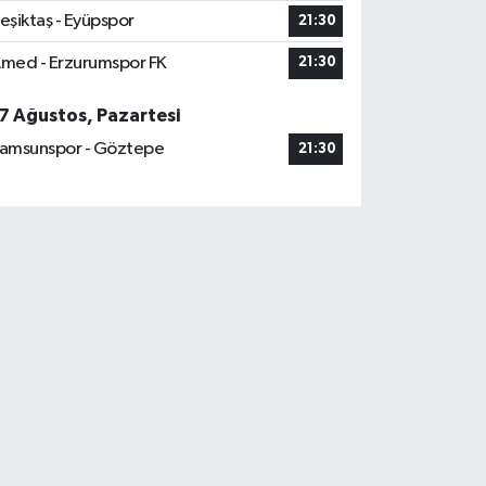
eşiktaş - Eyüpspor
21:30
med - Erzurumspor FK
21:30
7 Ağustos, Pazartesi
amsunspor - Göztepe
21:30