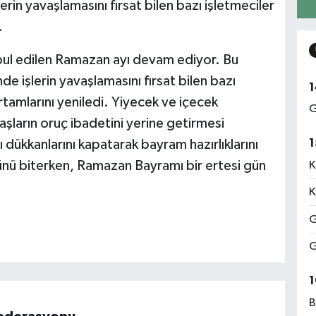
rin yavaşlamasını fırsat bilen bazı işletmeciler
.
kabul edilen Ramazan ayı devam ediyor. Bu
işlerin yavaşlamasını fırsat bilen bazı
1
rtamlarını yeniledi. Yiyecek ve içecek
G
aşların oruç ibadetini yerine getirmesi
1
 dükkanlarını kapatarak bayram hazırlıklarını
ünü biterken, Ramazan Bayramı bir ertesi gün
K
K
G
G
1
B