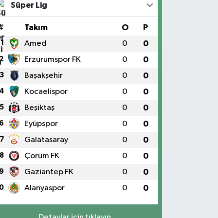
Süper Lig
#
Takım
O
P
1
Amed
0
0
2
Erzurumspor FK
0
0
3
Başakşehir
0
0
4
Kocaelispor
0
0
5
Beşiktaş
0
0
6
Eyüpspor
0
0
7
Galatasaray
0
0
8
Çorum FK
0
0
9
Gaziantep FK
0
0
0
Alanyaspor
0
0
Detaylar için tıklayın