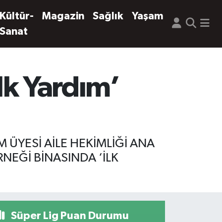
Kültür-
Magazin
Sağlık
Yaşam
Sanat
İlk Yardım’
 ÜYESİ AİLE HEKİMLİĞİ ANA
RNEĞİ BİNASINDA ‘İLK
Süper Lig Puan Durumu