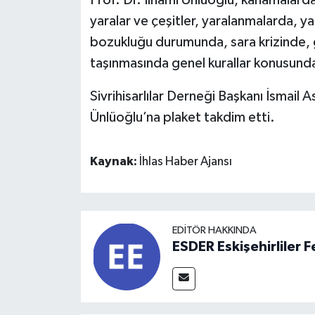
Prof. Dr. İlhami Ünlüoğlu, kanamalarda
yaralar ve çeşitler, yaralanmalarda, ya
bozukluğu durumunda, sara krizinde, g
taşınmasında genel kurallar konusunda’’
Sivrihisarlılar Derneği Başkanı İsmail 
Ünlüoğlu’na plaket takdim etti.
Kaynak:
İhlas Haber Ajansı
EDITÖR HAKKINDA
ESDER Eskişehirliler