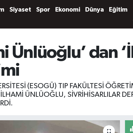
em
Siyaset
Spor
Ekonomi
Dünya
Eğitim
mi Ünlüoğlu’ dan ‘
imi
SİTESİ (ESOGÜ) TIP FAKÜLTESİ ÖĞRETİM
. İLHAMİ ÜNLÜOĞLU, SİVRİHİSARLILAR DE
RDİ.