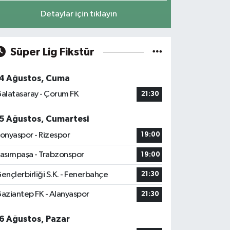
Detaylar için tıklayın
Süper Lig Fikstür
4 Ağustos, Cuma
alatasaray - Çorum FK
21:30
5 Ağustos, Cumartesi
onyaspor - Rizespor
19:00
asımpaşa - Trabzonspor
19:00
ençlerbirliği S.K. - Fenerbahçe
21:30
aziantep FK - Alanyaspor
21:30
6 Ağustos, Pazar