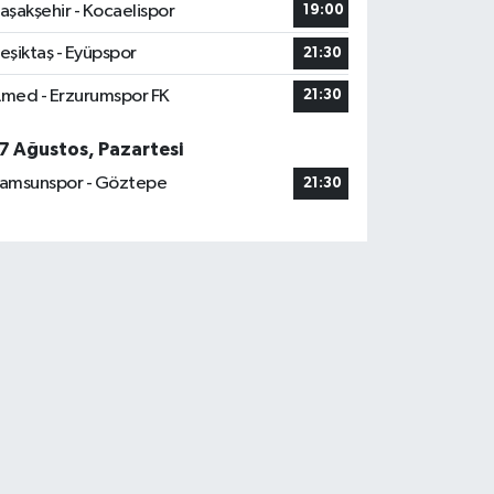
aşakşehir - Kocaelispor
19:00
eşiktaş - Eyüpspor
21:30
med - Erzurumspor FK
21:30
7 Ağustos, Pazartesi
amsunspor - Göztepe
21:30