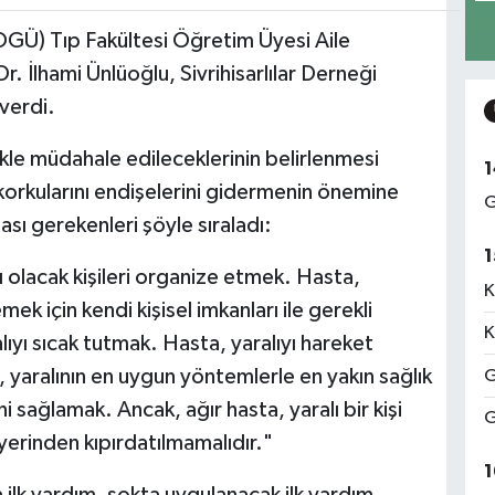
OGÜ) Tıp Fakültesi Öğretim Üyesi Aile
r. İlhami Ünlüoğlu, Sivrihisarlılar Derneği
 verdi.
ikle müdahale edileceklerinin belirlenmesi
1
 korkularını endişelerini gidermenin önemine
G
sı gerekenleri şöyle sıraladı:
1
olacak kişileri organize etmek. Hasta,
K
k için kendi kişisel imkanları ile gerekli
K
yı sıcak tutmak. Hasta, yaralıyı hareket
aralının en uygun yöntemlerle en yakın sağlık
G
i sağlamak. Ancak, ağır hasta, yaralı bir kişi
G
yerinden kıpırdatılmamalıdır."
1