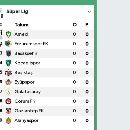
Süper Lig
#
Takım
O
P
1
Amed
0
0
2
Erzurumspor FK
0
0
3
Başakşehir
0
0
4
Kocaelispor
0
0
5
Beşiktaş
0
0
6
Eyüpspor
0
0
7
Galatasaray
0
0
8
Çorum FK
0
0
9
Gaziantep FK
0
0
0
Alanyaspor
0
0