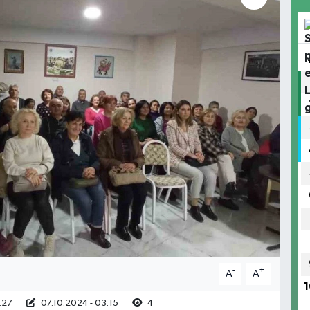
-
+
A
A
1
:27
07.10.2024 - 03:15
4