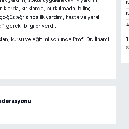
 ilk yardım, şokta uygulanacak ilk yardım,
B
nıklarda, kırıklarda, burkulmada, bilinç
B
öğüs ağrısında ilk yardım, hasta ve yaralı
A
 gerekli bilgiler verdi.
1
Aslan, kursu ve eğitimi sonunda Prof. Dr. İlhami
S
 Federasyonu