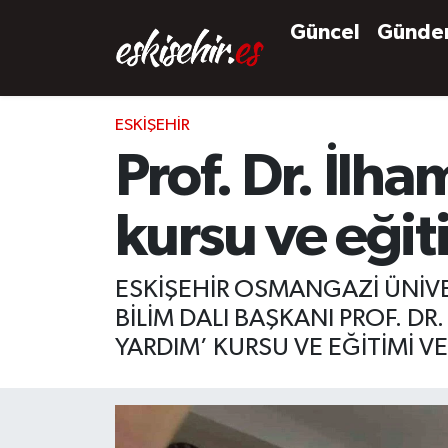
Güncel
Günd
ESKIŞEHIR
Prof. Dr. İlha
kursu ve eğit
ESKİŞEHİR OSMANGAZİ ÜNİVER
BİLİM DALI BAŞKANI PROF. DR
YARDIM’ KURSU VE EĞİTİMİ VE