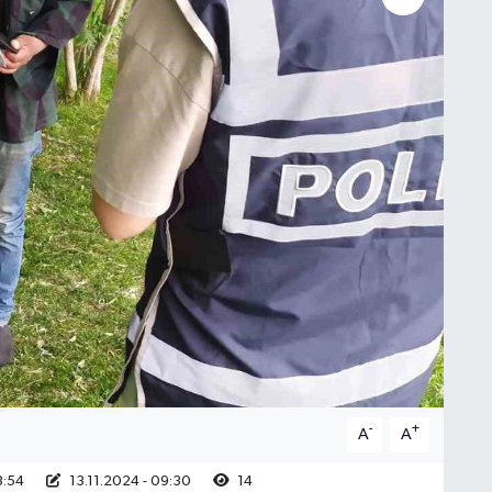
-
+
A
A
3:54
13.11.2024 - 09:30
14