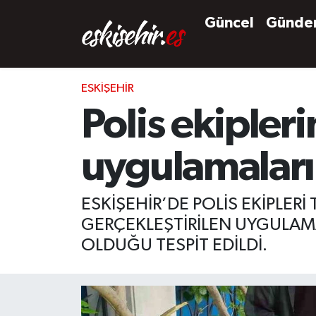
Güncel
Günd
ESKIŞEHIR
Polis ekipler
uygulamaları
ESKİŞEHİR’DE POLİS EKİPLE
GERÇEKLEŞTİRİLEN UYGULAM
OLDUĞU TESPİT EDİLDİ.