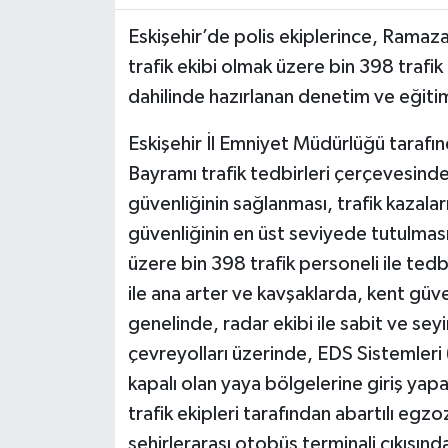
Eskişehir’de polis ekiplerince, Rama
trafik ekibi olmak üzere bin 398 trafik 
dahilinde hazırlanan denetim ve eğitim 
Eskişehir İl Emniyet Müdürlüğü taraf
Bayramı trafik tedbirleri çerçevesinde 
güvenliğinin sağlanması, trafik kazala
güvenliğinin en üst seviyede tutulmas
üzere bin 398 trafik personeli ile tedb
ile ana arter ve kavşaklarda, kent güve
genelinde, radar ekibi ile sabit ve se
çevreyolları üzerinde, EDS Sistemleri (
kapalı olan yaya bölgelerine giriş yapa
trafik ekipleri tarafından abartılı egz
şehirlerarası otobüs terminali çıkışı