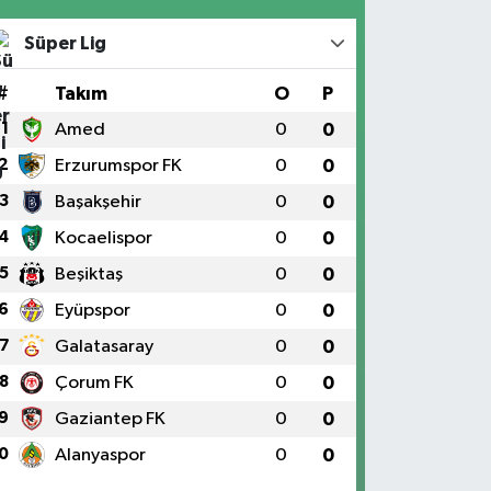
Süper Lig
#
Takım
O
P
1
Amed
0
0
2
Erzurumspor FK
0
0
3
Başakşehir
0
0
4
Kocaelispor
0
0
5
Beşiktaş
0
0
6
Eyüpspor
0
0
7
Galatasaray
0
0
8
Çorum FK
0
0
9
Gaziantep FK
0
0
0
Alanyaspor
0
0