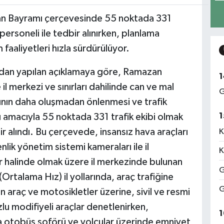
zan Bayramı çerçevesinde 55 noktada 331
personeli ile tedbir alınırken, planlama
faaliyetleri hızla sürdürülüyor.
ından yapılan açıklamaya göre, Ramazan
1
il merkezi ve sınırları dahilinde can ve mal
G
rının daha oluşmadan önlenmesi ve trafik
1
ı amacıyla 55 noktada 331 trafik ekibi olmak
ir alındı. Bu çerçevede, insansız hava araçları
K
nlik yönetim sistemi kameraları ile il
K
yir halinde olmak üzere il merkezinde bulunan
G
Ortalama Hız) il yollarında, araç trafiğine
G
n araç ve motosikletler üzerine, sivil ve resmi
ozlu modifiyeli araçlar denetlenirken,
1
nda otobüs şoförü ve yolcular üzerinde emniyet