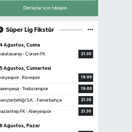
Detaylar için tıklayın
Süper Lig Fikstür
4 Ağustos, Cuma
alatasaray - Çorum FK
21:30
5 Ağustos, Cumartesi
onyaspor - Rizespor
19:00
asımpaşa - Trabzonspor
19:00
ençlerbirliği S.K. - Fenerbahçe
21:30
aziantep FK - Alanyaspor
21:30
6 Ağustos, Pazar