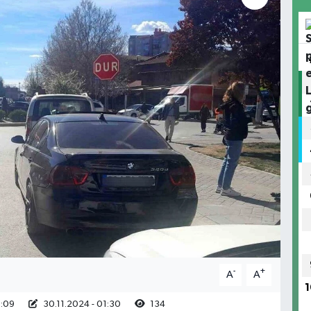
-
+
A
A
1
1:09
30.11.2024 - 01:30
134