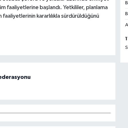
B
m faaliyetlerine başlandı. Yetkililer, planlama
B
faaliyetlerinin kararlılıkla sürdürüldüğünü
A
1
S
 Federasyonu