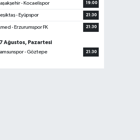
aşakşehir - Kocaelispor
19:00
eşiktaş - Eyüpspor
21:30
med - Erzurumspor FK
21:30
7 Ağustos, Pazartesi
amsunspor - Göztepe
21:30