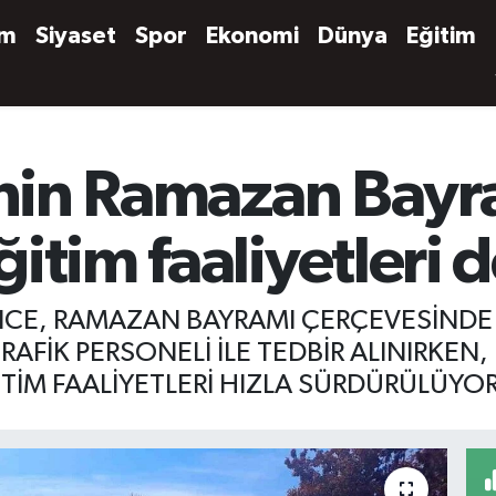
em
Siyaset
Spor
Ekonomi
Dünya
Eğitim
inin Ramazan Bayra
itim faaliyetleri
RİNCE, RAMAZAN BAYRAMI ÇERÇEVESİNDE
TRAFİK PERSONELİ İLE TEDBİR ALINIRKEN
TİM FAALİYETLERİ HIZLA SÜRDÜRÜLÜYOR