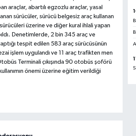
pan araçlar, abartılı egzozlu araçlar, yasal
1
llanan sürücüler, sürücü belgesiz araç kullanan
B
 sürücüleri üzerine ve diğer kural ihlali yapan
B
ıldı. Denetimlerde, 2 bin 345 araç ve
i yaptığı tespit edilen 583 araç sürücüsünün
A
ezai işlem uygulandı ve 11 araç trafikten men
1
ı Otobüs Terminali çıkışında 90 otobüs şoförü
S
ullanımın önemi üzerine eğitim verildiği
 Federasyonu