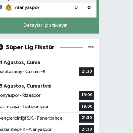
0
Alanyaspor
0
0
Detaylar için tıklayın
Süper Lig Fikstür
4 Ağustos, Cuma
alatasaray - Çorum FK
21:30
5 Ağustos, Cumartesi
onyaspor - Rizespor
19:00
asımpaşa - Trabzonspor
19:00
ençlerbirliği S.K. - Fenerbahçe
21:30
aziantep FK - Alanyaspor
21:30