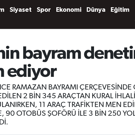
em
Siyaset
Spor
Ekonomi
Dünya
Eğitim
inin bayram denet
m ediyor
RİNCE RAMAZAN BAYRAMI ÇERÇEVESİNDE 
İLEN 2 BİN 345 ARAÇTAN KURAL İHLALİ
LANIRKEN, 11 ARAÇ TRAFİKTEN MEN EDİ
, 90 OTOBÜS ŞOFÖRÜ İLE 3 BİN 250 Y
Dİ.