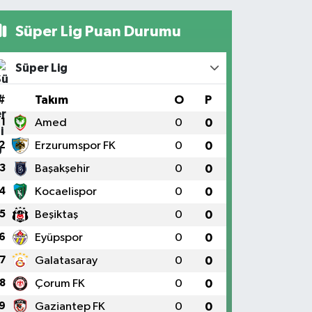
Süper Lig Puan Durumu
Süper Lig
#
Takım
O
P
1
Amed
0
0
2
Erzurumspor FK
0
0
3
Başakşehir
0
0
4
Kocaelispor
0
0
5
Beşiktaş
0
0
6
Eyüpspor
0
0
7
Galatasaray
0
0
8
Çorum FK
0
0
9
Gaziantep FK
0
0