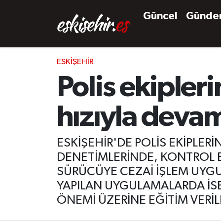
Güncel
Günd
ESKIŞEHIR
Polis ekipler
hızıyla deva
ESKİŞEHİR'DE POLİS EKİPLE
DENETİMLERİNDE, KONTROL ED
SÜRÜCÜYE CEZAİ İŞLEM UYGU
YAPILAN UYGULAMALARDA İSE
ÖNEMİ ÜZERİNE EĞİTİM VERİL