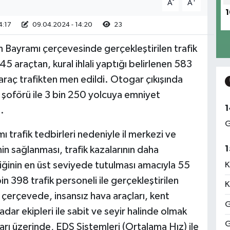
-
+
A
A
1
4:17
09.04.2024 - 14:20
23
n Bayramı çerçevesinde gerçekleştirilen trafik
5 araçtan, kural ihlali yaptığı belirlenen 583
araç trafikten men edildi. Otogar çıkışında
şoförü ile 3 bin 250 yolcuya emniyet
1
.
G
 trafik tedbirleri nedeniyle il merkezi ve
1
nin sağlanması, trafik kazalarının daha
ğinin en üst seviyede tutulması amacıyla 55
K
n 398 trafik personeli ile gerçekleştirilen
K
çerçevede, insansız hava araçları, kent
G
dar ekipleri ile sabit ve seyir halinde olmak
G
rı üzerinde, EDS Sistemleri (Ortalama Hız) ile