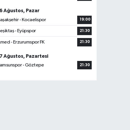
6 Ağustos, Pazar
aşakşehir - Kocaelispor
19:00
eşiktaş - Eyüpspor
21:30
med - Erzurumspor FK
21:30
7 Ağustos, Pazartesi
amsunspor - Göztepe
21:30