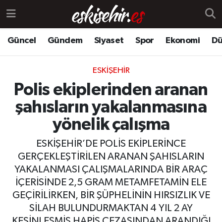
Güncel
Gündem
Siyaset
Spor
Ekonomi
Dü
ESKIŞEHIR
Polis ekiplerinden aranan
şahısların yakalanmasına
yönelik çalışma
ESKİŞEHİR’DE POLİS EKİPLERİNCE
GERÇEKLEŞTİRİLEN ARANAN ŞAHISLARIN
YAKALANMASI ÇALIŞMALARINDA BİR ARAÇ
İÇERİSİNDE 2,5 GRAM METAMFETAMİN ELE
GEÇİRİLİRKEN, BİR ŞÜPHELİNİN HIRSIZLIK VE
SİLAH BULUNDURMAKTAN 4 YIL 2 AY
KESİNLEŞMİŞ HAPİS CEZASINDAN ARANDIĞI