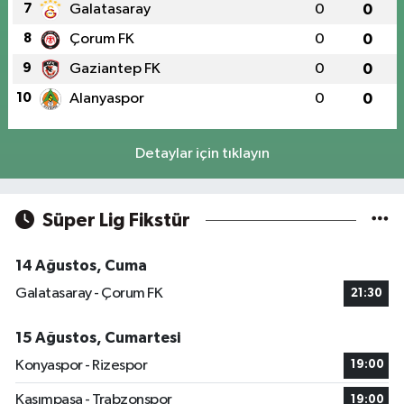
7
Galatasaray
0
0
8
Çorum FK
0
0
9
Gaziantep FK
0
0
10
Alanyaspor
0
0
Detaylar için tıklayın
Süper Lig Fikstür
14 Ağustos, Cuma
Galatasaray - Çorum FK
21:30
15 Ağustos, Cumartesi
Konyaspor - Rizespor
19:00
Kasımpaşa - Trabzonspor
19:00