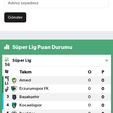
Gönder
Süper Lig Puan Durumu
Süper Lig
#
Takım
O
P
1
Amed
0
0
2
Erzurumspor FK
0
0
3
Başakşehir
0
0
4
Kocaelispor
0
0