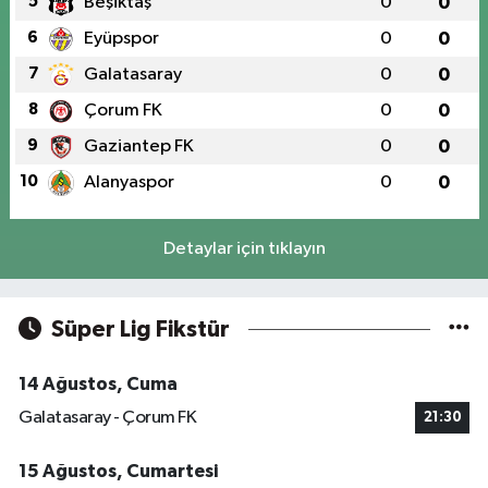
5
Beşiktaş
0
0
6
Eyüpspor
0
0
7
Galatasaray
0
0
8
Çorum FK
0
0
9
Gaziantep FK
0
0
10
Alanyaspor
0
0
Detaylar için tıklayın
Süper Lig Fikstür
14 Ağustos, Cuma
Galatasaray - Çorum FK
21:30
15 Ağustos, Cumartesi