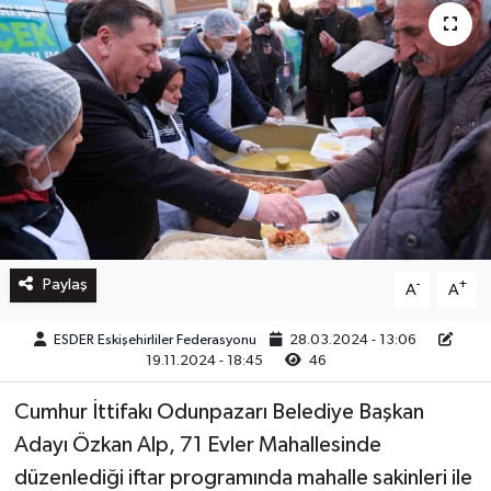
Paylaş
-
+
A
A
ESDER Eskişehirliler Federasyonu
28.03.2024 - 13:06
19.11.2024 - 18:45
46
Cumhur İttifakı Odunpazarı Belediye Başkan
Adayı Özkan Alp, 71 Evler Mahallesinde
düzenlediği iftar programında mahalle sakinleri ile